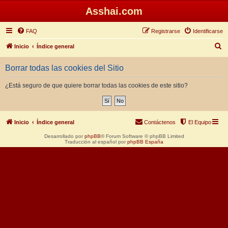
Asshai.com
FAQ
Registrarse
Identificarse
B
Inicio
Índice general
u
Borrar todas las cookies del Sitio
s
c
¿Está seguro de que quiere borrar todas las cookies de este sitio?
a
r
Inicio
Índice general
Contáctenos
El Equipo
Desarrollado por
phpBB
® Forum Software © phpBB Limited
Traducción al español por
phpBB España