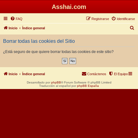
Asshai.com
FAQ
Registrarse
Identificarse
B
Inicio
Índice general
u
Borrar todas las cookies del Sitio
s
c
¿Está seguro de que quiere borrar todas las cookies de este sitio?
a
r
Inicio
Índice general
Contáctenos
El Equipo
Desarrollado por
phpBB
® Forum Software © phpBB Limited
Traducción al español por
phpBB España