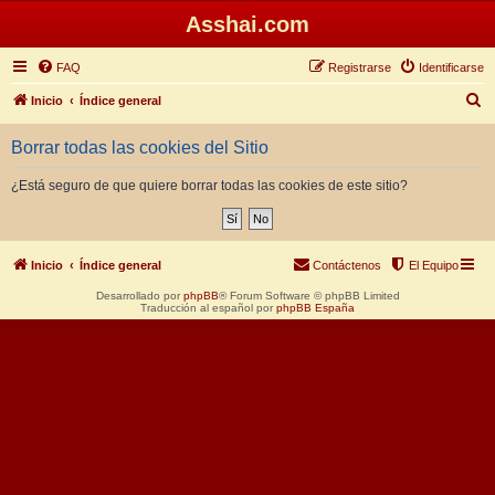
Asshai.com
FAQ
Registrarse
Identificarse
B
Inicio
Índice general
u
Borrar todas las cookies del Sitio
s
c
¿Está seguro de que quiere borrar todas las cookies de este sitio?
a
r
Inicio
Índice general
Contáctenos
El Equipo
Desarrollado por
phpBB
® Forum Software © phpBB Limited
Traducción al español por
phpBB España