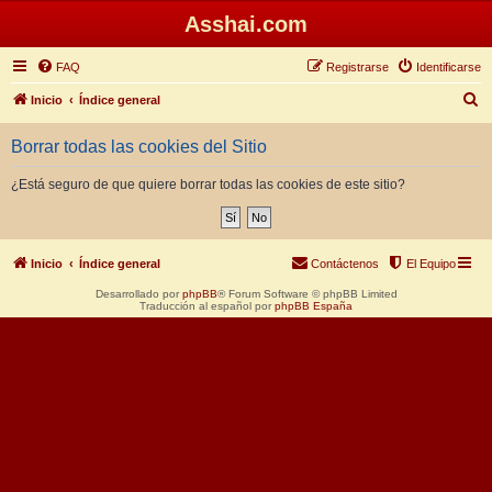
Asshai.com
FAQ
Registrarse
Identificarse
B
Inicio
Índice general
u
Borrar todas las cookies del Sitio
s
c
¿Está seguro de que quiere borrar todas las cookies de este sitio?
a
r
Inicio
Índice general
Contáctenos
El Equipo
Desarrollado por
phpBB
® Forum Software © phpBB Limited
Traducción al español por
phpBB España