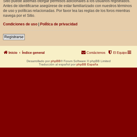
Sitio puede además otorgar permisos adicionales a los usuarios registrados.
Antes de identificarse asegúrese de estar familiarizado con nuestros términos
de uso y políticas relacionadas. Por favor lea las reglas de los foros mientras
navega por el Sitio.
Condiciones de uso
|
Política de privacidad
Registrarse
Inicio
Índice general
Contáctenos
El Equipo
Desarrollado por
phpBB
® Forum Software © phpBB Limited
Traducción al español por
phpBB España