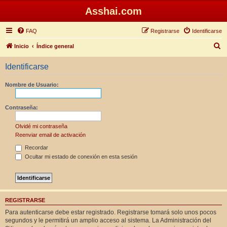
Asshai.com
FAQ
Registrarse
Identificarse
B
Inicio
Índice general
u
Identificarse
s
c
Nombre de Usuario:
a
r
Contraseña:
Olvidé mi contraseña
Reenviar email de activación
Recordar
Ocultar mi estado de conexión en esta sesión
REGISTRARSE
Para autenticarse debe estar registrado. Registrarse tomará solo unos pocos
segundos y le permitirá un amplio acceso al sistema. La Administración del