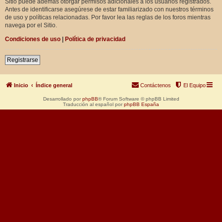
Sitio puede además otorgar permisos adicionales a los usuarios registrados.
Antes de identificarse asegúrese de estar familiarizado con nuestros términos
de uso y políticas relacionadas. Por favor lea las reglas de los foros mientras
navega por el Sitio.
Condiciones de uso
|
Política de privacidad
Registrarse
Inicio
Índice general
Contáctenos
El Equipo
Desarrollado por
phpBB
® Forum Software © phpBB Limited
Traducción al español por
phpBB España