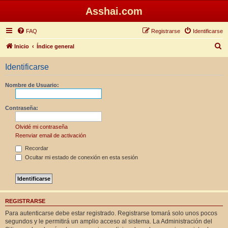
Asshai.com
FAQ
Registrarse
Identificarse
B
Inicio
Índice general
u
Identificarse
s
c
Nombre de Usuario:
a
r
Contraseña:
Olvidé mi contraseña
Reenviar email de activación
Recordar
Ocultar mi estado de conexión en esta sesión
REGISTRARSE
Para autenticarse debe estar registrado. Registrarse tomará solo unos pocos
segundos y le permitirá un amplio acceso al sistema. La Administración del