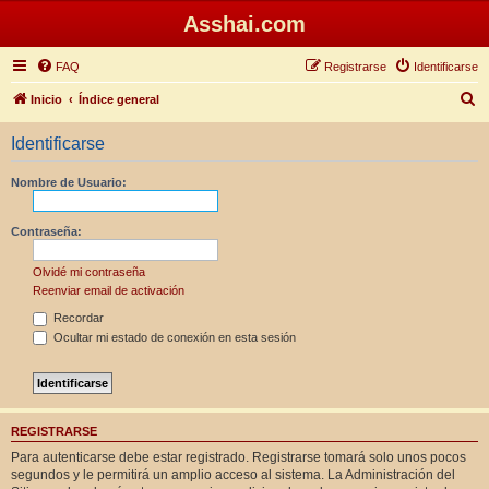
Asshai.com
FAQ
Registrarse
Identificarse
B
Inicio
Índice general
u
Identificarse
s
c
Nombre de Usuario:
a
r
Contraseña:
Olvidé mi contraseña
Reenviar email de activación
Recordar
Ocultar mi estado de conexión en esta sesión
REGISTRARSE
Para autenticarse debe estar registrado. Registrarse tomará solo unos pocos
segundos y le permitirá un amplio acceso al sistema. La Administración del