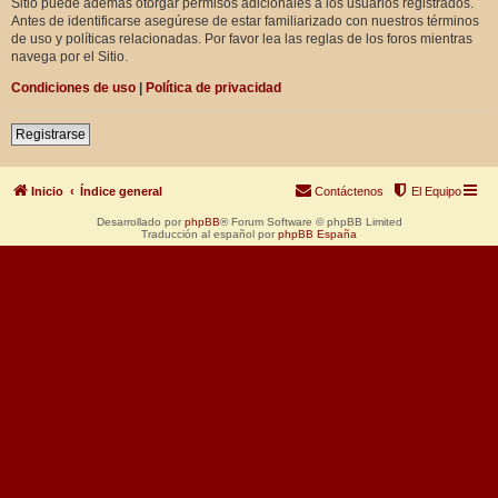
Sitio puede además otorgar permisos adicionales a los usuarios registrados.
Antes de identificarse asegúrese de estar familiarizado con nuestros términos
de uso y políticas relacionadas. Por favor lea las reglas de los foros mientras
navega por el Sitio.
Condiciones de uso
|
Política de privacidad
Registrarse
Inicio
Índice general
Contáctenos
El Equipo
Desarrollado por
phpBB
® Forum Software © phpBB Limited
Traducción al español por
phpBB España