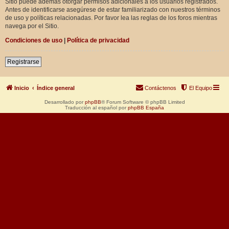
Sitio puede además otorgar permisos adicionales a los usuarios registrados.
Antes de identificarse asegúrese de estar familiarizado con nuestros términos
de uso y políticas relacionadas. Por favor lea las reglas de los foros mientras
navega por el Sitio.
Condiciones de uso
|
Política de privacidad
Registrarse
Inicio
Índice general
Contáctenos
El Equipo
Desarrollado por
phpBB
® Forum Software © phpBB Limited
Traducción al español por
phpBB España