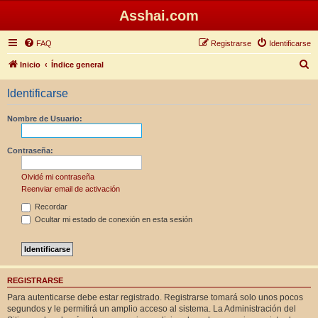
Asshai.com
FAQ
Registrarse
Identificarse
B
Inicio
Índice general
u
Identificarse
s
c
Nombre de Usuario:
a
r
Contraseña:
Olvidé mi contraseña
Reenviar email de activación
Recordar
Ocultar mi estado de conexión en esta sesión
REGISTRARSE
Para autenticarse debe estar registrado. Registrarse tomará solo unos pocos
segundos y le permitirá un amplio acceso al sistema. La Administración del