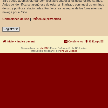
Sitio puede además otorgar permisos adicionales a los usuarios registrados.
Antes de identificarse asegúrese de estar familiarizado con nuestros términos
de uso y políticas relacionadas. Por favor lea las reglas de los foros mientras
navega por el Sitio.
Condiciones de uso
|
Política de privacidad
Registrarse
Inicio
Índice general
Contáctenos
El Equipo
Desarrollado por
phpBB
® Forum Software © phpBB Limited
Traducción al español por
phpBB España