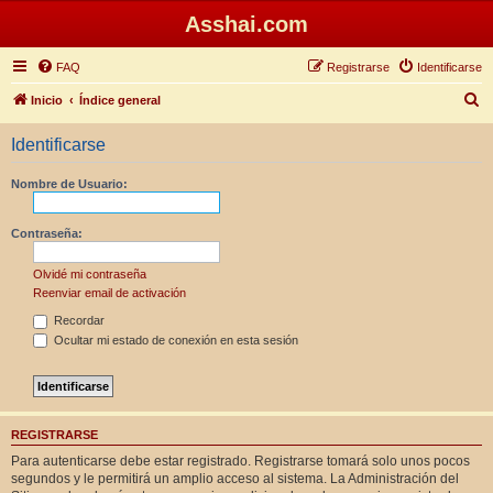
Asshai.com
FAQ
Registrarse
Identificarse
B
Inicio
Índice general
u
Identificarse
s
c
Nombre de Usuario:
a
r
Contraseña:
Olvidé mi contraseña
Reenviar email de activación
Recordar
Ocultar mi estado de conexión en esta sesión
REGISTRARSE
Para autenticarse debe estar registrado. Registrarse tomará solo unos pocos
segundos y le permitirá un amplio acceso al sistema. La Administración del