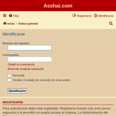
Asshai.com
FAQ
Registrarse
Identificarse
B
Inicio
Índice general
u
Identificarse
s
c
Nombre de Usuario:
a
r
Contraseña:
Olvidé mi contraseña
Reenviar email de activación
Recordar
Ocultar mi estado de conexión en esta sesión
REGISTRARSE
Para autenticarse debe estar registrado. Registrarse tomará solo unos pocos
segundos y le permitirá un amplio acceso al sistema. La Administración del