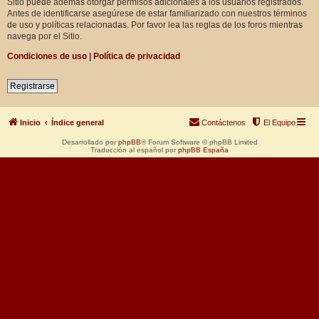
Sitio puede además otorgar permisos adicionales a los usuarios registrados.
Antes de identificarse asegúrese de estar familiarizado con nuestros términos
de uso y políticas relacionadas. Por favor lea las reglas de los foros mientras
navega por el Sitio.
Condiciones de uso
|
Política de privacidad
Registrarse
Inicio
Índice general
Contáctenos
El Equipo
Desarrollado por
phpBB
® Forum Software © phpBB Limited
Traducción al español por
phpBB España