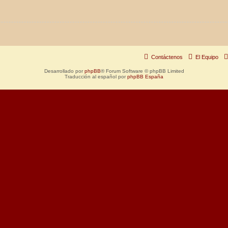
Contáctenos
El Equipo
Desarrollado por
phpBB
® Forum Software © phpBB Limited
Traducción al español por
phpBB España