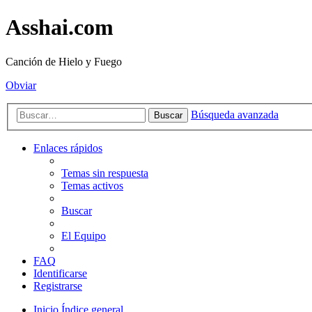
Asshai.com
Canción de Hielo y Fuego
Obviar
Búsqueda avanzada
Buscar
Enlaces rápidos
Temas sin respuesta
Temas activos
Buscar
El Equipo
FAQ
Identificarse
Registrarse
Inicio
Índice general