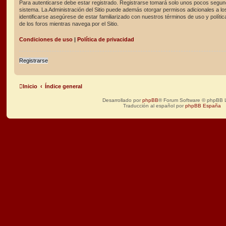
Para autenticarse debe estar registrado. Registrarse tomará solo unos pocos segund
sistema. La Administración del Sitio puede además otorgar permisos adicionales a lo
identificarse asegúrese de estar familiarizado con nuestros términos de uso y polític
de los foros mientras navega por el Sitio.
Condiciones de uso
|
Política de privacidad
Registrarse
Inicio
Índice general
Desarrollado por
phpBB
® Forum Software © phpBB L
Traducción al español por
phpBB España