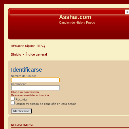
Asshai.com
Canción de Hielo y Fuego
Obviar
Enlaces rápidos
FAQ
Inicio
Índice general
Identificarse
Nombre de Usuario:
Contraseña:
Olvidé mi contraseña
Reenviar email de activación
Recordar
Ocultar mi estado de conexión en esta sesión
REGISTRARSE