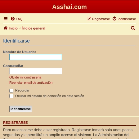
Asshai.com
FAQ
Registrarse
Identificarse
B
Inicio
Índice general
u
Identificarse
s
c
Nombre de Usuario:
a
r
Contraseña:
Olvidé mi contraseña
Reenviar email de activación
Recordar
Ocultar mi estado de conexión en esta sesión
REGISTRARSE
Para autenticarse debe estar registrado. Registrarse tomará solo unos pocos
segundos y le permitirá un amplio acceso al sistema. La Administración del