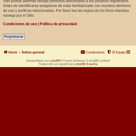
Sitio puede además otorgar permisos adicionales a los usuarios registrados.
Antes de identificarse asegúrese de estar familiarizado con nuestros términos
de uso y políticas relacionadas. Por favor lea las reglas de los foros mientras
navega por el Sitio.
Condiciones de uso
|
Política de privacidad
Registrarse
Inicio
Índice general
Contáctenos
El Equipo
Desarrollado por
phpBB
® Forum Software © phpBB Limited
Traducción al español por
phpBB España