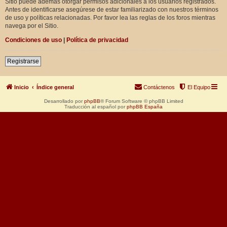
Sitio puede además otorgar permisos adicionales a los usuarios registrados.
Antes de identificarse asegúrese de estar familiarizado con nuestros términos
de uso y políticas relacionadas. Por favor lea las reglas de los foros mientras
navega por el Sitio.
Condiciones de uso
|
Política de privacidad
Registrarse
Inicio
Índice general
Contáctenos
El Equipo
Desarrollado por
phpBB
® Forum Software © phpBB Limited
Traducción al español por
phpBB España