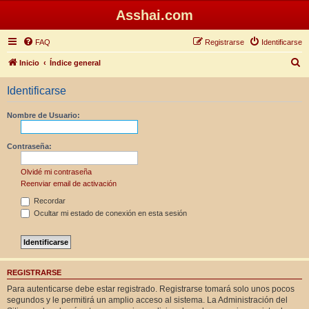
Asshai.com
FAQ
Registrarse
Identificarse
B
Inicio
Índice general
u
Identificarse
s
c
Nombre de Usuario:
a
r
Contraseña:
Olvidé mi contraseña
Reenviar email de activación
Recordar
Ocultar mi estado de conexión en esta sesión
REGISTRARSE
Para autenticarse debe estar registrado. Registrarse tomará solo unos pocos
segundos y le permitirá un amplio acceso al sistema. La Administración del