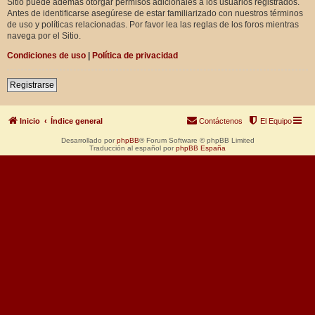
Sitio puede además otorgar permisos adicionales a los usuarios registrados.
Antes de identificarse asegúrese de estar familiarizado con nuestros términos
de uso y políticas relacionadas. Por favor lea las reglas de los foros mientras
navega por el Sitio.
Condiciones de uso
|
Política de privacidad
Registrarse
Inicio
Índice general
Contáctenos
El Equipo
Desarrollado por
phpBB
® Forum Software © phpBB Limited
Traducción al español por
phpBB España