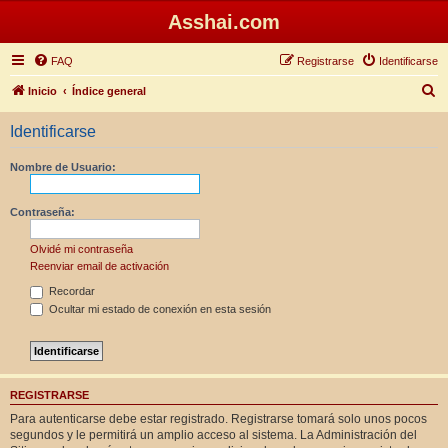
Asshai.com
FAQ
Registrarse
Identificarse
B
Inicio
Índice general
u
Identificarse
s
c
Nombre de Usuario:
a
r
Contraseña:
Olvidé mi contraseña
Reenviar email de activación
Recordar
Ocultar mi estado de conexión en esta sesión
REGISTRARSE
Para autenticarse debe estar registrado. Registrarse tomará solo unos pocos
segundos y le permitirá un amplio acceso al sistema. La Administración del