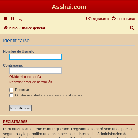
Asshai.com
FAQ
Registrarse
Identificarse
B
Inicio
Índice general
u
Identificarse
s
c
Nombre de Usuario:
a
r
Contraseña:
Olvidé mi contraseña
Reenviar email de activación
Recordar
Ocultar mi estado de conexión en esta sesión
REGISTRARSE
Para autenticarse debe estar registrado. Registrarse tomará solo unos pocos
segundos y le permitirá un amplio acceso al sistema. La Administración del