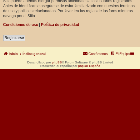
Sitio puede además otorgar permisos adicionales a los usuarios registrados.
Antes de identificarse asegúrese de estar familiarizado con nuestros términos
de uso y políticas relacionadas. Por favor lea las reglas de los foros mientras
navega por el Sitio.
Condiciones de uso
|
Política de privacidad
Registrarse
Inicio
Índice general
Contáctenos
El Equipo
Desarrollado por
phpBB
® Forum Software © phpBB Limited
Traducción al español por
phpBB España