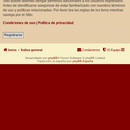
Sitio puede además otorgar permisos adicionales a los usuarios registrados.
Antes de identificarse asegúrese de estar familiarizado con nuestros términos
de uso y políticas relacionadas. Por favor lea las reglas de los foros mientras
navega por el Sitio.
Condiciones de uso
|
Política de privacidad
Registrarse
Inicio
Índice general
Contáctenos
El Equipo
Desarrollado por
phpBB
® Forum Software © phpBB Limited
Traducción al español por
phpBB España