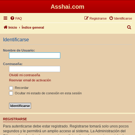
Asshai.com
FAQ
Registrarse
Identificarse
B
Inicio
Índice general
u
Identificarse
s
c
Nombre de Usuario:
a
r
Contraseña:
Olvidé mi contraseña
Reenviar email de activación
Recordar
Ocultar mi estado de conexión en esta sesión
REGISTRARSE
Para autenticarse debe estar registrado. Registrarse tomará solo unos pocos
segundos y le permitirá un amplio acceso al sistema. La Administración del