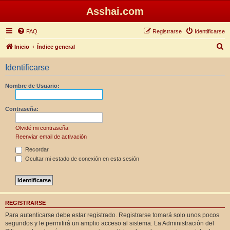
Asshai.com
FAQ
Registrarse
Identificarse
B
Inicio
Índice general
u
Identificarse
s
c
Nombre de Usuario:
a
r
Contraseña:
Olvidé mi contraseña
Reenviar email de activación
Recordar
Ocultar mi estado de conexión en esta sesión
REGISTRARSE
Para autenticarse debe estar registrado. Registrarse tomará solo unos pocos
segundos y le permitirá un amplio acceso al sistema. La Administración del