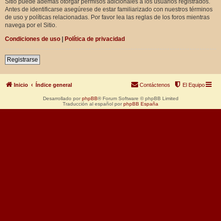
Sitio puede además otorgar permisos adicionales a los usuarios registrados.
Antes de identificarse asegúrese de estar familiarizado con nuestros términos
de uso y políticas relacionadas. Por favor lea las reglas de los foros mientras
navega por el Sitio.
Condiciones de uso
|
Política de privacidad
Registrarse
Inicio
Índice general
Contáctenos
El Equipo
Desarrollado por
phpBB
® Forum Software © phpBB Limited
Traducción al español por
phpBB España