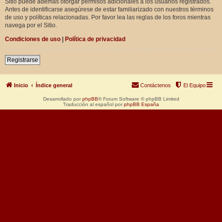
Sitio puede además otorgar permisos adicionales a los usuarios registrados.
Antes de identificarse asegúrese de estar familiarizado con nuestros términos
de uso y políticas relacionadas. Por favor lea las reglas de los foros mientras
navega por el Sitio.
Condiciones de uso
|
Política de privacidad
Registrarse
Inicio
Índice general
Contáctenos
El Equipo
Desarrollado por
phpBB
® Forum Software © phpBB Limited
Traducción al español por
phpBB España