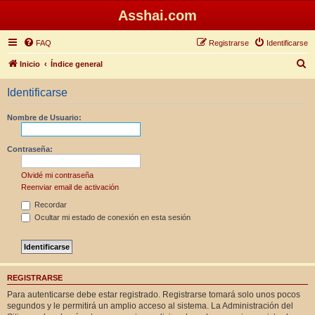
Asshai.com
FAQ
Registrarse
Identificarse
B
Inicio
Índice general
u
Identificarse
s
c
Nombre de Usuario:
a
r
Contraseña:
Olvidé mi contraseña
Reenviar email de activación
Recordar
Ocultar mi estado de conexión en esta sesión
REGISTRARSE
Para autenticarse debe estar registrado. Registrarse tomará solo unos pocos
segundos y le permitirá un amplio acceso al sistema. La Administración del