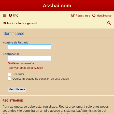
Asshai.com
FAQ
Registrarse
Identificarse
B
Inicio
Índice general
u
Identificarse
s
c
Nombre de Usuario:
a
r
Contraseña:
Olvidé mi contraseña
Reenviar email de activación
Recordar
Ocultar mi estado de conexión en esta sesión
REGISTRARSE
Para autenticarse debe estar registrado. Registrarse tomará solo unos pocos
segundos y le permitirá un amplio acceso al sistema. La Administración del