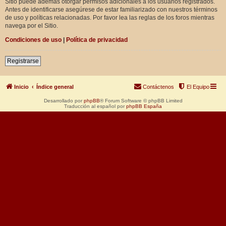
Sitio puede además otorgar permisos adicionales a los usuarios registrados.
Antes de identificarse asegúrese de estar familiarizado con nuestros términos
de uso y políticas relacionadas. Por favor lea las reglas de los foros mientras
navega por el Sitio.
Condiciones de uso
|
Política de privacidad
Registrarse
Inicio
Índice general
Contáctenos
El Equipo
Desarrollado por
phpBB
® Forum Software © phpBB Limited
Traducción al español por
phpBB España