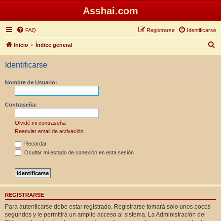
Asshai.com
FAQ
Registrarse
Identificarse
B
Inicio
Índice general
u
Identificarse
s
c
Nombre de Usuario:
a
r
Contraseña:
Olvidé mi contraseña
Reenviar email de activación
Recordar
Ocultar mi estado de conexión en esta sesión
REGISTRARSE
Para autenticarse debe estar registrado. Registrarse tomará solo unos pocos
segundos y le permitirá un amplio acceso al sistema. La Administración del