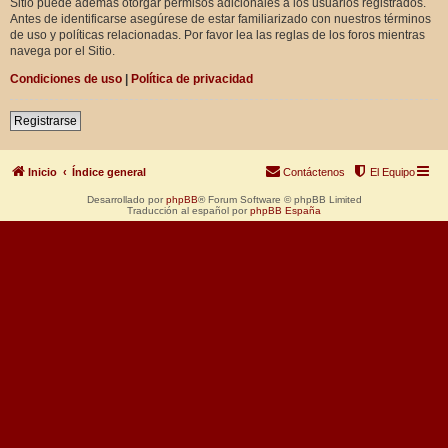
Sitio puede además otorgar permisos adicionales a los usuarios registrados.
Antes de identificarse asegúrese de estar familiarizado con nuestros términos
de uso y políticas relacionadas. Por favor lea las reglas de los foros mientras
navega por el Sitio.
Condiciones de uso
|
Política de privacidad
Registrarse
Inicio
Índice general
Contáctenos
El Equipo
Desarrollado por
phpBB
® Forum Software © phpBB Limited
Traducción al español por
phpBB España