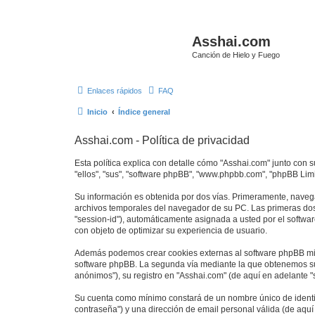
Asshai.com
Canción de Hielo y Fuego
Enlaces rápidos
FAQ
Inicio
Índice general
Asshai.com - Política de privacidad
Esta política explica con detalle cómo "Asshai.com" junto con 
"ellos", "sus", "software phpBB", "www.phpbb.com", "phpBB Lim
Su información es obtenida por dos vías. Primeramente, naveg
archivos temporales del navegador de su PC. Las primeras dos 
"session-id"), automáticamente asignada a usted por el softwa
con objeto de optimizar su experiencia de usuario.
Además podemos crear cookies externas al software phpBB mien
software phpBB. La segunda vía mediante la que obtenemos su 
anónimos"), su registro en "Asshai.com" (de aquí en adelante "
Su cuenta como mínimo constará de un nombre único de identifi
contraseña") y una dirección de email personal válida (de aquí