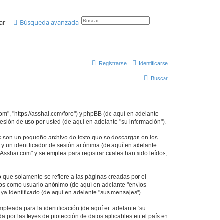
ar
Búsqueda avanzada
Registrarse
Identificarse
Buscar
om", "https://asshai.com/foro") y phpBB (de aquí en adelante
sión de uso por usted (de aquí en adelante "su información").
s son un pequeño archivo de texto que se descargan en los
 y un identificador de sesión anónima (de aquí en adelante
sshai.com" y se emplea para registrar cuales han sido leídos,
que solamente se refiere a las páginas creadas por el
íos como usuario anónimo (de aquí en adelante "envíos
ya identificado (de aquí en adelante "sus mensajes").
pleada para la identificación (de aquí en adelante "su
a por las leyes de protección de datos aplicables en el país en