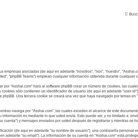
Busc
sus empresas asociadas (de aquí en adelante "nosotros", "nos", "nuestro", "Asshai.c
ited", "phpBB Teams") emplean cualquier información obtenida durante cualquier se
ar por "Asshai.com" hará al software phpBB crear un número de cookies, las cuale
cookies sólo contienen un identificador de usuario (de aquí en adelante "user-id")
re phpBB. Una tercera cookie se creará una vez que haya navegado por temas en "A
tras navega por "Asshai.com", las cuales exceden el alcance de este documento 
información es mediante lo que usted envía. Esto puede ser, y no limitado a: env
su cuenta") y mensajes enviados por usted después de registrarse y mientras se ha
cación (de aquí en adelante "su nombre de usuario"), una contraseña personal em
 en adelante "su email"). La información de su cuenta en "Asshai.com" está protegid