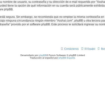
u nombre de usuario, su contraseña y su dirección de e-mail requerida por "Asshai
, usted tiene la opción de qué información en su cuenta será públicamente exhibida.
are phpBB.
to está segura. Sin embargo, se recomienda que no emplee la misma contraseña en 
ajo ninguna circunstancia ningún miembro "Asshai.com", phpBB u otra tercera parte
traseña" provisto por el software phpBB. Este proceso le solicitará ingresar su no
Contáctenos
El Equipo
Bor
Desarrollado por
phpBB
® Forum Software © phpBB Limited
Traducción al español por
phpBB España