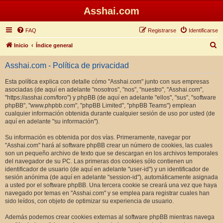
Asshai.com
FAQ
Registrarse
Identificarse
B
Inicio
Índice general
u
Asshai.com - Política de privacidad
s
c
Esta política explica con detalle cómo "Asshai.com" junto con sus empresas
asociadas (de aquí en adelante "nosotros", "nos", "nuestro", "Asshai.com",
a
"https://asshai.com/foro") y phpBB (de aquí en adelante "ellos", "sus", "software
r
phpBB", "www.phpbb.com", "phpBB Limited", "phpBB Teams") emplean
cualquier información obtenida durante cualquier sesión de uso por usted (de
aquí en adelante "su información").
Su información es obtenida por dos vías. Primeramente, navegar por
"Asshai.com" hará al software phpBB crear un número de cookies, las cuales
son un pequeño archivo de texto que se descargan en los archivos temporales
del navegador de su PC. Las primeras dos cookies sólo contienen un
identificador de usuario (de aquí en adelante "user-id") y un identificador de
sesión anónima (de aquí en adelante "session-id"), automáticamente asignada
a usted por el software phpBB. Una tercera cookie se creará una vez que haya
navegado por temas en "Asshai.com" y se emplea para registrar cuales han
sido leídos, con objeto de optimizar su experiencia de usuario.
Además podemos crear cookies externas al software phpBB mientras navega