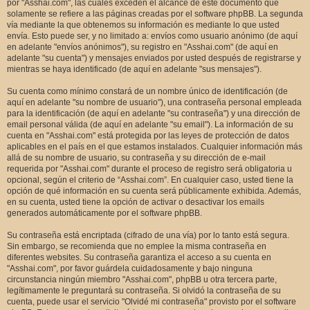
por "Asshai.com", las cuales exceden el alcance de este documento que
solamente se refiere a las páginas creadas por el software phpBB. La segunda
vía mediante la que obtenemos su información es mediante lo que usted
envía. Esto puede ser, y no limitado a: envíos como usuario anónimo (de aquí
en adelante "envíos anónimos"), su registro en "Asshai.com" (de aquí en
adelante "su cuenta") y mensajes enviados por usted después de registrarse y
mientras se haya identificado (de aquí en adelante "sus mensajes").
Su cuenta como mínimo constará de un nombre único de identificación (de
aquí en adelante "su nombre de usuario"), una contraseña personal empleada
para la identificación (de aquí en adelante "su contraseña") y una dirección de
email personal válida (de aquí en adelante "su email"). La información de su
cuenta en "Asshai.com" está protegida por las leyes de protección de datos
aplicables en el país en el que estamos instalados. Cualquier información más
allá de su nombre de usuario, su contraseña y su dirección de e-mail
requerida por "Asshai.com" durante el proceso de registro será obligatoria u
opcional, según el criterio de “Asshai.com”. En cualquier caso, usted tiene la
opción de qué información en su cuenta será públicamente exhibida. Además,
en su cuenta, usted tiene la opción de activar o desactivar los emails
generados automáticamente por el software phpBB.
Su contraseña está encriptada (cifrado de una vía) por lo tanto está segura.
Sin embargo, se recomienda que no emplee la misma contraseña en
diferentes websites. Su contraseña garantiza el acceso a su cuenta en
"Asshai.com", por favor guárdela cuidadosamente y bajo ninguna
circunstancia ningún miembro "Asshai.com", phpBB u otra tercera parte,
legítimamente le preguntará su contraseña. Si olvidó la contraseña de su
cuenta, puede usar el servicio "Olvidé mi contraseña" provisto por el software