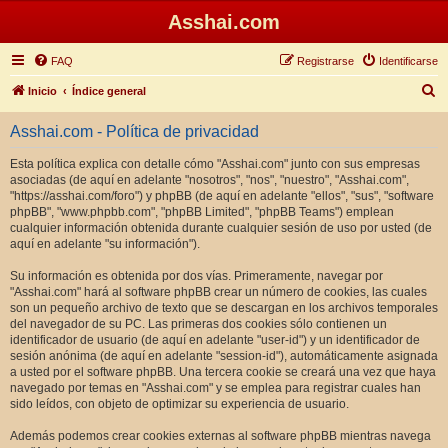
Asshai.com
FAQ
Registrarse
Identificarse
B
Inicio
Índice general
u
Asshai.com - Política de privacidad
s
c
Esta política explica con detalle cómo "Asshai.com" junto con sus empresas
asociadas (de aquí en adelante "nosotros", "nos", "nuestro", "Asshai.com",
a
"https://asshai.com/foro") y phpBB (de aquí en adelante "ellos", "sus", "software
r
phpBB", "www.phpbb.com", "phpBB Limited", "phpBB Teams") emplean
cualquier información obtenida durante cualquier sesión de uso por usted (de
aquí en adelante "su información").
Su información es obtenida por dos vías. Primeramente, navegar por
"Asshai.com" hará al software phpBB crear un número de cookies, las cuales
son un pequeño archivo de texto que se descargan en los archivos temporales
del navegador de su PC. Las primeras dos cookies sólo contienen un
identificador de usuario (de aquí en adelante "user-id") y un identificador de
sesión anónima (de aquí en adelante "session-id"), automáticamente asignada
a usted por el software phpBB. Una tercera cookie se creará una vez que haya
navegado por temas en "Asshai.com" y se emplea para registrar cuales han
sido leídos, con objeto de optimizar su experiencia de usuario.
Además podemos crear cookies externas al software phpBB mientras navega