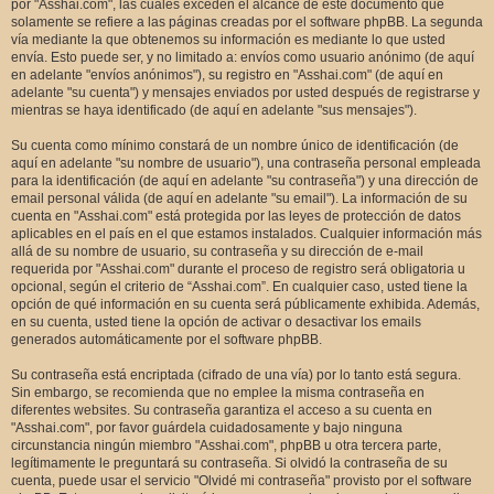
por "Asshai.com", las cuales exceden el alcance de este documento que
solamente se refiere a las páginas creadas por el software phpBB. La segunda
vía mediante la que obtenemos su información es mediante lo que usted
envía. Esto puede ser, y no limitado a: envíos como usuario anónimo (de aquí
en adelante "envíos anónimos"), su registro en "Asshai.com" (de aquí en
adelante "su cuenta") y mensajes enviados por usted después de registrarse y
mientras se haya identificado (de aquí en adelante "sus mensajes").
Su cuenta como mínimo constará de un nombre único de identificación (de
aquí en adelante "su nombre de usuario"), una contraseña personal empleada
para la identificación (de aquí en adelante "su contraseña") y una dirección de
email personal válida (de aquí en adelante "su email"). La información de su
cuenta en "Asshai.com" está protegida por las leyes de protección de datos
aplicables en el país en el que estamos instalados. Cualquier información más
allá de su nombre de usuario, su contraseña y su dirección de e-mail
requerida por "Asshai.com" durante el proceso de registro será obligatoria u
opcional, según el criterio de “Asshai.com”. En cualquier caso, usted tiene la
opción de qué información en su cuenta será públicamente exhibida. Además,
en su cuenta, usted tiene la opción de activar o desactivar los emails
generados automáticamente por el software phpBB.
Su contraseña está encriptada (cifrado de una vía) por lo tanto está segura.
Sin embargo, se recomienda que no emplee la misma contraseña en
diferentes websites. Su contraseña garantiza el acceso a su cuenta en
"Asshai.com", por favor guárdela cuidadosamente y bajo ninguna
circunstancia ningún miembro "Asshai.com", phpBB u otra tercera parte,
legítimamente le preguntará su contraseña. Si olvidó la contraseña de su
cuenta, puede usar el servicio "Olvidé mi contraseña" provisto por el software