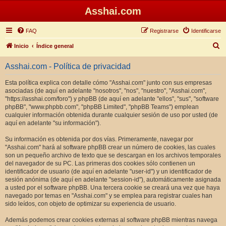
Asshai.com
FAQ
Registrarse
Identificarse
B
Inicio
Índice general
u
Asshai.com - Política de privacidad
s
c
Esta política explica con detalle cómo "Asshai.com" junto con sus empresas
asociadas (de aquí en adelante "nosotros", "nos", "nuestro", "Asshai.com",
a
"https://asshai.com/foro") y phpBB (de aquí en adelante "ellos", "sus", "software
r
phpBB", "www.phpbb.com", "phpBB Limited", "phpBB Teams") emplean
cualquier información obtenida durante cualquier sesión de uso por usted (de
aquí en adelante "su información").
Su información es obtenida por dos vías. Primeramente, navegar por
"Asshai.com" hará al software phpBB crear un número de cookies, las cuales
son un pequeño archivo de texto que se descargan en los archivos temporales
del navegador de su PC. Las primeras dos cookies sólo contienen un
identificador de usuario (de aquí en adelante "user-id") y un identificador de
sesión anónima (de aquí en adelante "session-id"), automáticamente asignada
a usted por el software phpBB. Una tercera cookie se creará una vez que haya
navegado por temas en "Asshai.com" y se emplea para registrar cuales han
sido leídos, con objeto de optimizar su experiencia de usuario.
Además podemos crear cookies externas al software phpBB mientras navega