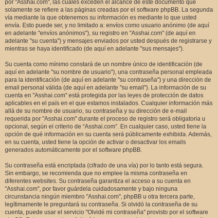
por "Asshai.com", las cuales exceden el alcance de este documento que
solamente se refiere a las páginas creadas por el software phpBB. La segunda
vía mediante la que obtenemos su información es mediante lo que usted
envía. Esto puede ser, y no limitado a: envíos como usuario anónimo (de aquí
en adelante "envíos anónimos"), su registro en "Asshai.com" (de aquí en
adelante "su cuenta") y mensajes enviados por usted después de registrarse y
mientras se haya identificado (de aquí en adelante "sus mensajes").
Su cuenta como mínimo constará de un nombre único de identificación (de
aquí en adelante "su nombre de usuario"), una contraseña personal empleada
para la identificación (de aquí en adelante "su contraseña") y una dirección de
email personal válida (de aquí en adelante "su email"). La información de su
cuenta en "Asshai.com" está protegida por las leyes de protección de datos
aplicables en el país en el que estamos instalados. Cualquier información más
allá de su nombre de usuario, su contraseña y su dirección de e-mail
requerida por "Asshai.com" durante el proceso de registro será obligatoria u
opcional, según el criterio de “Asshai.com”. En cualquier caso, usted tiene la
opción de qué información en su cuenta será públicamente exhibida. Además,
en su cuenta, usted tiene la opción de activar o desactivar los emails
generados automáticamente por el software phpBB.
Su contraseña está encriptada (cifrado de una vía) por lo tanto está segura.
Sin embargo, se recomienda que no emplee la misma contraseña en
diferentes websites. Su contraseña garantiza el acceso a su cuenta en
"Asshai.com", por favor guárdela cuidadosamente y bajo ninguna
circunstancia ningún miembro "Asshai.com", phpBB u otra tercera parte,
legítimamente le preguntará su contraseña. Si olvidó la contraseña de su
cuenta, puede usar el servicio "Olvidé mi contraseña" provisto por el software