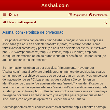
Asshai.com
FAQ
Registrarse
Identificarse
B
Inicio
Índice general
u
Asshai.com - Política de privacidad
s
c
Esta política explica con detalle cómo "Asshai.com" junto con sus empresas
asociadas (de aquí en adelante "nosotros", "nos", "nuestro", "Asshai.com",
a
"https://asshai.com/foro") y phpBB (de aquí en adelante "ellos", "sus", "software
r
phpBB", "www.phpbb.com", "phpBB Limited", "phpBB Teams") emplean
cualquier información obtenida durante cualquier sesión de uso por usted (de
aquí en adelante "su información").
Su información es obtenida por dos vías. Primeramente, navegar por
"Asshai.com" hará al software phpBB crear un número de cookies, las cuales
son un pequeño archivo de texto que se descargan en los archivos temporales
del navegador de su PC. Las primeras dos cookies sólo contienen un
identificador de usuario (de aquí en adelante "user-id") y un identificador de
sesión anónima (de aquí en adelante "session-id"), automáticamente asignada
a usted por el software phpBB. Una tercera cookie se creará una vez que haya
navegado por temas en "Asshai.com" y se emplea para registrar cuales han
sido leídos, con objeto de optimizar su experiencia de usuario.
Además podemos crear cookies externas al software phpBB mientras navega