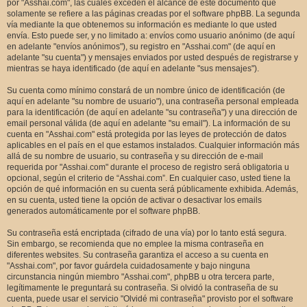
por "Asshai.com", las cuales exceden el alcance de este documento que
solamente se refiere a las páginas creadas por el software phpBB. La segunda
vía mediante la que obtenemos su información es mediante lo que usted
envía. Esto puede ser, y no limitado a: envíos como usuario anónimo (de aquí
en adelante "envíos anónimos"), su registro en "Asshai.com" (de aquí en
adelante "su cuenta") y mensajes enviados por usted después de registrarse y
mientras se haya identificado (de aquí en adelante "sus mensajes").
Su cuenta como mínimo constará de un nombre único de identificación (de
aquí en adelante "su nombre de usuario"), una contraseña personal empleada
para la identificación (de aquí en adelante "su contraseña") y una dirección de
email personal válida (de aquí en adelante "su email"). La información de su
cuenta en "Asshai.com" está protegida por las leyes de protección de datos
aplicables en el país en el que estamos instalados. Cualquier información más
allá de su nombre de usuario, su contraseña y su dirección de e-mail
requerida por "Asshai.com" durante el proceso de registro será obligatoria u
opcional, según el criterio de “Asshai.com”. En cualquier caso, usted tiene la
opción de qué información en su cuenta será públicamente exhibida. Además,
en su cuenta, usted tiene la opción de activar o desactivar los emails
generados automáticamente por el software phpBB.
Su contraseña está encriptada (cifrado de una vía) por lo tanto está segura.
Sin embargo, se recomienda que no emplee la misma contraseña en
diferentes websites. Su contraseña garantiza el acceso a su cuenta en
"Asshai.com", por favor guárdela cuidadosamente y bajo ninguna
circunstancia ningún miembro "Asshai.com", phpBB u otra tercera parte,
legítimamente le preguntará su contraseña. Si olvidó la contraseña de su
cuenta, puede usar el servicio "Olvidé mi contraseña" provisto por el software