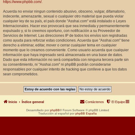
https://www.phpbb.com/
.
Acuerda no enviar ningun contenido abusivo, obsceno, vulgar, difamatorio,
indecente, amenazante, sexual o cualquier otro material que pueda violar
cualquier ley de su país, el país donde "Asshai.com" está instalado o Leyes
Internacionales. Hacer eso provocará que sea inmediata y permanentemente
expulsado y, si lo creemos oportuno, con notificación a su Proveedor de
Servicios de Internet. Las direcciones IP de todos los envíos son registradas
como ayuda para reforzar estas condiciones. Acuerda que "Asshai.com" tiene
derecho a eliminar, editar, mover o cerrar cualquier tema en cualquier
momento que lo creamos conveniente. Como usuario acuerda que cualquier
información que haya ingresado será almacenada en una base de datos.
Dado que esta información no será compartida con ninguna tercera parte sin
su consentimiento, ni "Asshai.com" ni phpBB podrán considerarse
responsables por cualquier intento de hacking que conlleve a que los datos
sean comprometidos.
Inicio
Índice general
Contáctenos
El Equipo
Desarrollado por
phpBB
® Forum Software © phpBB Limited
Traducción al español por
phpBB España