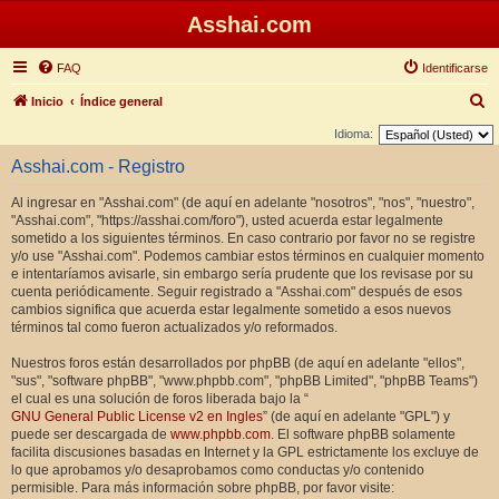
Asshai.com
FAQ
Identificarse
B
Inicio
Índice general
u
Idioma:
s
Asshai.com - Registro
c
Al ingresar en "Asshai.com" (de aquí en adelante "nosotros", "nos", "nuestro",
a
"Asshai.com", "https://asshai.com/foro"), usted acuerda estar legalmente
r
sometido a los siguientes términos. En caso contrario por favor no se registre
y/o use "Asshai.com". Podemos cambiar estos términos en cualquier momento
e intentaríamos avisarle, sin embargo sería prudente que los revisase por su
cuenta periódicamente. Seguir registrado a "Asshai.com" después de esos
cambios significa que acuerda estar legalmente sometido a esos nuevos
términos tal como fueron actualizados y/o reformados.
Nuestros foros están desarrollados por phpBB (de aquí en adelante "ellos",
"sus", "software phpBB", "www.phpbb.com", "phpBB Limited", "phpBB Teams")
el cual es una solución de foros liberada bajo la “
GNU General Public License v2 en Ingles
” (de aquí en adelante "GPL") y
puede ser descargada de
www.phpbb.com
. El software phpBB solamente
facilita discusiones basadas en Internet y la GPL estrictamente los excluye de
lo que aprobamos y/o desaprobamos como conductas y/o contenido
permisible. Para más información sobre phpBB, por favor visite: