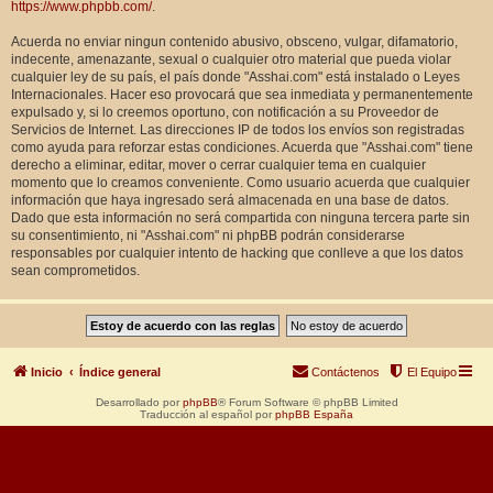
https://www.phpbb.com/
.
Acuerda no enviar ningun contenido abusivo, obsceno, vulgar, difamatorio,
indecente, amenazante, sexual o cualquier otro material que pueda violar
cualquier ley de su país, el país donde "Asshai.com" está instalado o Leyes
Internacionales. Hacer eso provocará que sea inmediata y permanentemente
expulsado y, si lo creemos oportuno, con notificación a su Proveedor de
Servicios de Internet. Las direcciones IP de todos los envíos son registradas
como ayuda para reforzar estas condiciones. Acuerda que "Asshai.com" tiene
derecho a eliminar, editar, mover o cerrar cualquier tema en cualquier
momento que lo creamos conveniente. Como usuario acuerda que cualquier
información que haya ingresado será almacenada en una base de datos.
Dado que esta información no será compartida con ninguna tercera parte sin
su consentimiento, ni "Asshai.com" ni phpBB podrán considerarse
responsables por cualquier intento de hacking que conlleve a que los datos
sean comprometidos.
Inicio
Índice general
Contáctenos
El Equipo
Desarrollado por
phpBB
® Forum Software © phpBB Limited
Traducción al español por
phpBB España