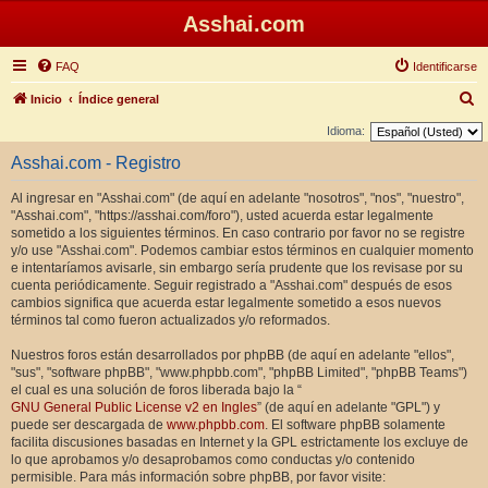
Asshai.com
FAQ
Identificarse
B
Inicio
Índice general
u
Idioma:
s
Asshai.com - Registro
c
Al ingresar en "Asshai.com" (de aquí en adelante "nosotros", "nos", "nuestro",
a
"Asshai.com", "https://asshai.com/foro"), usted acuerda estar legalmente
r
sometido a los siguientes términos. En caso contrario por favor no se registre
y/o use "Asshai.com". Podemos cambiar estos términos en cualquier momento
e intentaríamos avisarle, sin embargo sería prudente que los revisase por su
cuenta periódicamente. Seguir registrado a "Asshai.com" después de esos
cambios significa que acuerda estar legalmente sometido a esos nuevos
términos tal como fueron actualizados y/o reformados.
Nuestros foros están desarrollados por phpBB (de aquí en adelante "ellos",
"sus", "software phpBB", "www.phpbb.com", "phpBB Limited", "phpBB Teams")
el cual es una solución de foros liberada bajo la “
GNU General Public License v2 en Ingles
” (de aquí en adelante "GPL") y
puede ser descargada de
www.phpbb.com
. El software phpBB solamente
facilita discusiones basadas en Internet y la GPL estrictamente los excluye de
lo que aprobamos y/o desaprobamos como conductas y/o contenido
permisible. Para más información sobre phpBB, por favor visite: