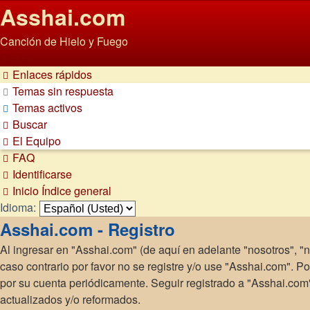
Asshai.com
Canción de Hielo y Fuego
Obviar
Enlaces rápidos
Temas sin respuesta
Temas activos
Buscar
El Equipo
FAQ
Identificarse
Inicio
Índice general
Idioma:
Asshai.com - Registro
Al ingresar en "Asshai.com" (de aquí en adelante "nosotros", "n
caso contrario por favor no se registre y/o use "Asshai.com". 
por su cuenta periódicamente. Seguir registrado a "Asshai.co
actualizados y/o reformados.