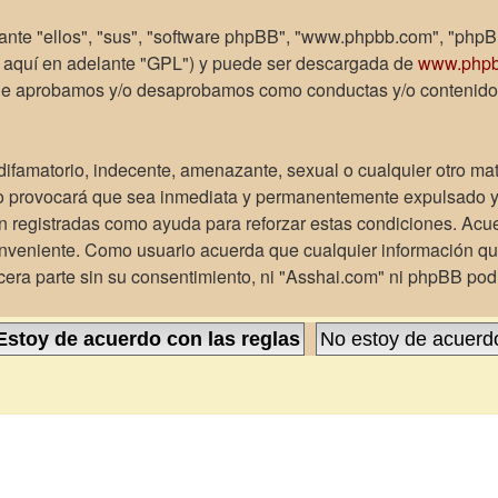
ante "ellos", "sus", "software phpBB", "www.phpbb.com", "phpB
e aquí en adelante "GPL") y puede ser descargada de
www.php
 que aprobamos y/o desaprobamos como conductas y/o contenido
ifamatorio, indecente, amenazante, sexual o cualquier otro mate
o provocará que sea inmediata y permanentemente expulsado y, 
son registradas como ayuda para reforzar estas condiciones. Acu
onveniente. Como usuario acuerda que cualquier información q
era parte sin su consentimiento, ni "Asshai.com" ni phpBB pod