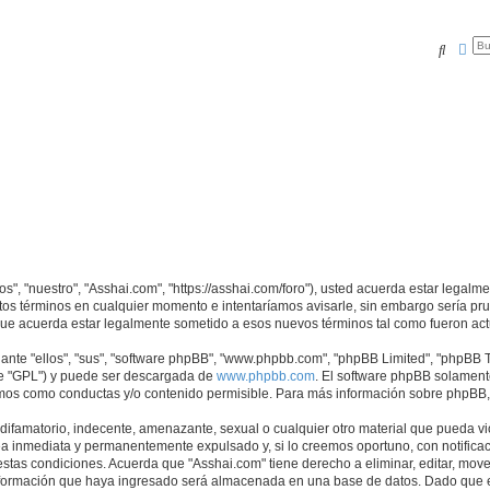
Buscar
Bús
os", "nuestro", "Asshai.com", "https://asshai.com/foro"), usted acuerda estar legalm
tos términos en cualquier momento e intentaríamos avisarle, sin embargo sería pr
que acuerda estar legalmente sometido a esos nuevos términos tal como fueron act
nte "ellos", "sus", "software phpBB", "www.phpbb.com", "phpBB Limited", "phpBB Te
te "GPL") y puede ser descargada de
www.phpbb.com
. El software phpBB solamente
os como conductas y/o contenido permisible. Para más información sobre phpBB, p
ifamatorio, indecente, amenazante, sexual o cualquier otro material que pueda vio
a inmediata y permanentemente expulsado y, si lo creemos oportuno, con notificaci
estas condiciones. Acuerda que "Asshai.com" tiene derecho a eliminar, editar, mov
ormación que haya ingresado será almacenada en una base de datos. Dado que es