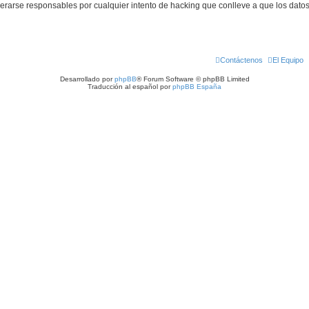
derarse responsables por cualquier intento de hacking que conlleve a que los dat
Contáctenos
El Equipo
Desarrollado por
phpBB
® Forum Software © phpBB Limited
Traducción al español por
phpBB España