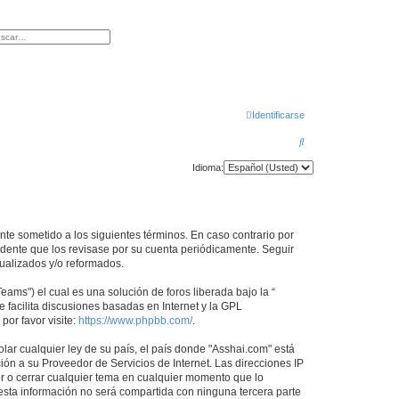
queda avanzada
Identificarse
B
u
Idioma:
s
c
a
ente sometido a los siguientes términos. En caso contrario por
r
udente que los revisase por su cuenta periódicamente. Seguir
ualizados y/o reformados.
ams") el cual es una solución de foros liberada bajo la “
 facilita discusiones basadas en Internet y la GPL
or favor visite:
https://www.phpbb.com/
.
lar cualquier ley de su país, el país donde "Asshai.com" está
ón a su Proveedor de Servicios de Internet. Las direcciones IP
er o cerrar cualquier tema en cualquier momento que lo
ta información no será compartida con ninguna tercera parte