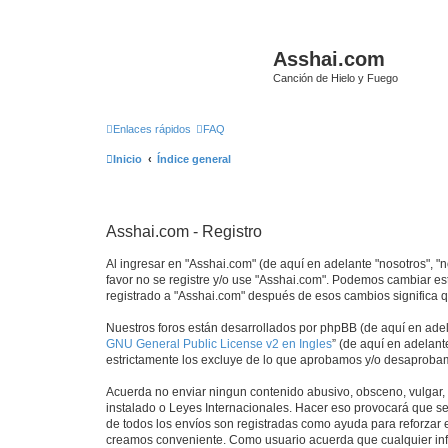
Asshai.com
Canción de Hielo y Fuego
Enlaces rápidos
FAQ
Inicio
Índice general
Asshai.com - Registro
Al ingresar en "Asshai.com" (de aquí en adelante "nosotros", "n
favor no se registre y/o use "Asshai.com". Podemos cambiar es
registrado a "Asshai.com" después de esos cambios significa 
Nuestros foros están desarrollados por phpBB (de aquí en adela
GNU General Public License v2 en Ingles
” (de aquí en adelan
estrictamente los excluye de lo que aprobamos y/o desaprobam
Acuerda no enviar ningun contenido abusivo, obsceno, vulgar, d
instalado o Leyes Internacionales. Hacer eso provocará que se
de todos los envíos son registradas como ayuda para reforzar 
creamos conveniente. Como usuario acuerda que cualquier inf