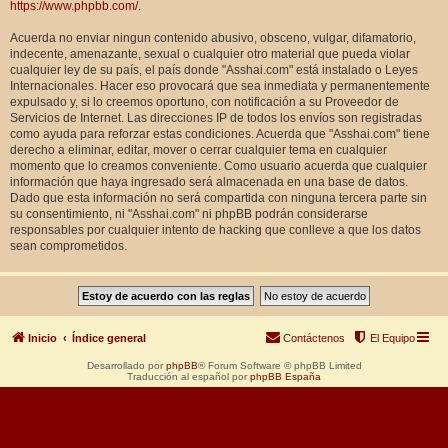
https://www.phpbb.com/
.
Acuerda no enviar ningun contenido abusivo, obsceno, vulgar, difamatorio,
indecente, amenazante, sexual o cualquier otro material que pueda violar
cualquier ley de su país, el país donde "Asshai.com" está instalado o Leyes
Internacionales. Hacer eso provocará que sea inmediata y permanentemente
expulsado y, si lo creemos oportuno, con notificación a su Proveedor de
Servicios de Internet. Las direcciones IP de todos los envíos son registradas
como ayuda para reforzar estas condiciones. Acuerda que "Asshai.com" tiene
derecho a eliminar, editar, mover o cerrar cualquier tema en cualquier
momento que lo creamos conveniente. Como usuario acuerda que cualquier
información que haya ingresado será almacenada en una base de datos.
Dado que esta información no será compartida con ninguna tercera parte sin
su consentimiento, ni "Asshai.com" ni phpBB podrán considerarse
responsables por cualquier intento de hacking que conlleve a que los datos
sean comprometidos.
Inicio
Índice general
Contáctenos
El Equipo
Desarrollado por
phpBB
® Forum Software © phpBB Limited
Traducción al español por
phpBB España