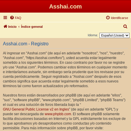
Asshai.com
FAQ
Identificarse
B
Inicio
Índice general
u
Idioma:
s
Asshai.com - Registro
c
Al ingresar en "Asshai.com" (de aquí en adelante "nosotros", "nos", "nuestro",
a
"Asshai.com", "https://asshai.com/foro"), usted acuerda estar legalmente
r
sometido a los siguientes términos. En caso contrario por favor no se registre
y/o use "Asshai.com". Podemos cambiar estos términos en cualquier momento
e intentaríamos avisarle, sin embargo sería prudente que los revisase por su
cuenta periódicamente. Seguir registrado a "Asshai.com" después de esos
cambios significa que acuerda estar legalmente sometido a esos nuevos
términos tal como fueron actualizados y/o reformados.
Nuestros foros están desarrollados por phpBB (de aquí en adelante "ellos",
"sus", "software phpBB", "www.phpbb.com", "phpBB Limited", "phpBB Teams")
el cual es una solución de foros liberada bajo la “
GNU General Public License v2 en Ingles
” (de aquí en adelante "GPL") y
puede ser descargada de
www.phpbb.com
. El software phpBB solamente
facilita discusiones basadas en Internet y la GPL estrictamente los excluye de
lo que aprobamos y/o desaprobamos como conductas y/o contenido
permisible. Para más información sobre phpBB, por favor visite: