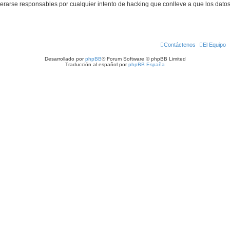
derarse responsables por cualquier intento de hacking que conlleve a que los dat
Contáctenos
El Equipo
Desarrollado por
phpBB
® Forum Software © phpBB Limited
Traducción al español por
phpBB España