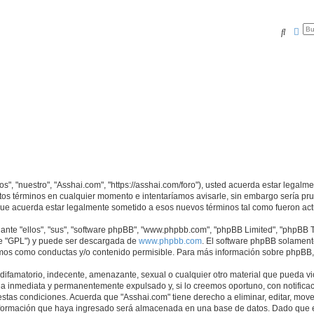
Buscar
Bús
os", "nuestro", "Asshai.com", "https://asshai.com/foro"), usted acuerda estar legalm
tos términos en cualquier momento e intentaríamos avisarle, sin embargo sería pr
que acuerda estar legalmente sometido a esos nuevos términos tal como fueron act
nte "ellos", "sus", "software phpBB", "www.phpbb.com", "phpBB Limited", "phpBB Te
te "GPL") y puede ser descargada de
www.phpbb.com
. El software phpBB solamente
os como conductas y/o contenido permisible. Para más información sobre phpBB, p
ifamatorio, indecente, amenazante, sexual o cualquier otro material que pueda vio
a inmediata y permanentemente expulsado y, si lo creemos oportuno, con notificaci
estas condiciones. Acuerda que "Asshai.com" tiene derecho a eliminar, editar, mov
ormación que haya ingresado será almacenada en una base de datos. Dado que es