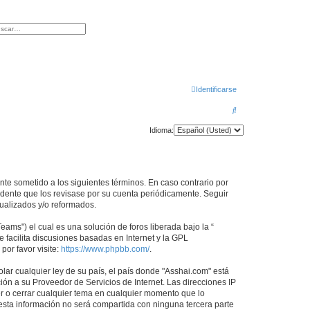
queda avanzada
Identificarse
B
u
Idioma:
s
c
a
ente sometido a los siguientes términos. En caso contrario por
r
udente que los revisase por su cuenta periódicamente. Seguir
ualizados y/o reformados.
ams") el cual es una solución de foros liberada bajo la “
 facilita discusiones basadas en Internet y la GPL
or favor visite:
https://www.phpbb.com/
.
lar cualquier ley de su país, el país donde "Asshai.com" está
ón a su Proveedor de Servicios de Internet. Las direcciones IP
er o cerrar cualquier tema en cualquier momento que lo
ta información no será compartida con ninguna tercera parte