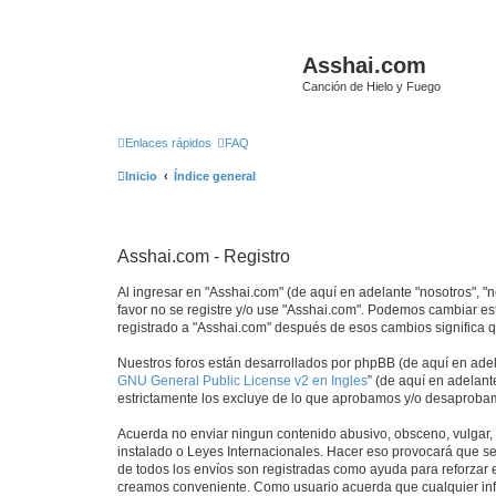
Asshai.com
Canción de Hielo y Fuego
Enlaces rápidos
FAQ
Inicio
Índice general
Asshai.com - Registro
Al ingresar en "Asshai.com" (de aquí en adelante "nosotros", "n
favor no se registre y/o use "Asshai.com". Podemos cambiar es
registrado a "Asshai.com" después de esos cambios significa 
Nuestros foros están desarrollados por phpBB (de aquí en adela
GNU General Public License v2 en Ingles
” (de aquí en adelan
estrictamente los excluye de lo que aprobamos y/o desaprobam
Acuerda no enviar ningun contenido abusivo, obsceno, vulgar, d
instalado o Leyes Internacionales. Hacer eso provocará que se
de todos los envíos son registradas como ayuda para reforzar 
creamos conveniente. Como usuario acuerda que cualquier inf