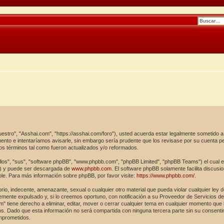
uestro", "Asshai.com", "https://asshai.com/foro"), usted acuerda estar legalmente sometido a 
to e intentaríamos avisarle, sin embargo sería prudente que los revisase por su cuenta p
os términos tal como fueron actualizados y/o reformados.
los", "sus", "software phpBB", "www.phpbb.com", "phpBB Limited", "phpBB Teams") el cual es 
") y puede ser descargada de
www.phpbb.com
. El software phpBB solamente facilita discusi
. Para más información sobre phpBB, por favor visite:
https://www.phpbb.com/
.
rio, indecente, amenazante, sexual o cualquier otro material que pueda violar cualquier ley 
ente expulsado y, si lo creemos oportuno, con notificación a su Proveedor de Servicios de I
" tiene derecho a eliminar, editar, mover o cerrar cualquier tema en cualquier momento qu
. Dado que esta información no será compartida con ninguna tercera parte sin su consenti
omprometidos.