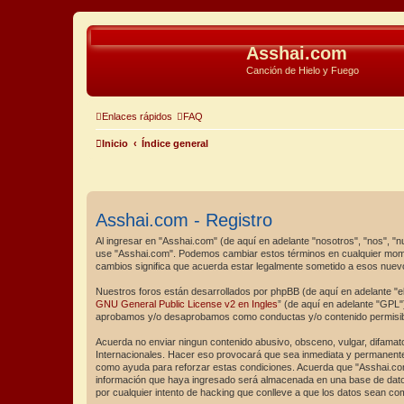
Asshai.com
Canción de Hielo y Fuego
Enlaces rápidos
FAQ
Inicio
Índice general
Asshai.com - Registro
Al ingresar en "Asshai.com" (de aquí en adelante "nosotros", "nos", "n
use "Asshai.com". Podemos cambiar estos términos en cualquier momen
cambios significa que acuerda estar legalmente sometido a esos nuev
Nuestros foros están desarrollados por phpBB (de aquí en adelante "el
GNU General Public License v2 en Ingles
” (de aquí en adelante "GPL
aprobamos y/o desaprobamos como conductas y/o contenido permisible
Acuerda no enviar ningun contenido abusivo, obsceno, vulgar, difamato
Internacionales. Hacer eso provocará que sea inmediata y permanentem
como ayuda para reforzar estas condiciones. Acuerda que "Asshai.com
información que haya ingresado será almacenada en una base de datos
por cualquier intento de hacking que conlleve a que los datos sean c