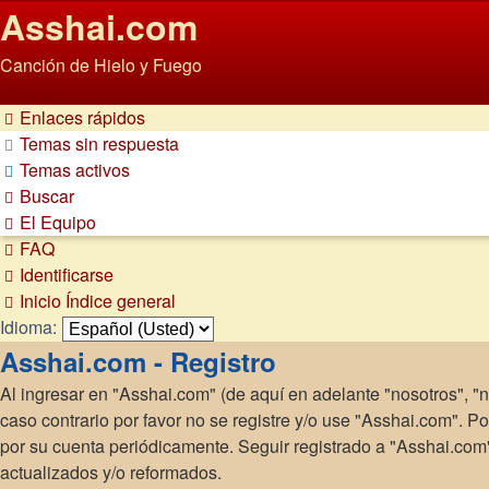
Asshai.com
Canción de Hielo y Fuego
Obviar
Enlaces rápidos
Temas sin respuesta
Temas activos
Buscar
El Equipo
FAQ
Identificarse
Inicio
Índice general
Idioma:
Asshai.com - Registro
Al ingresar en "Asshai.com" (de aquí en adelante "nosotros", "n
caso contrario por favor no se registre y/o use "Asshai.com". 
por su cuenta periódicamente. Seguir registrado a "Asshai.co
actualizados y/o reformados.