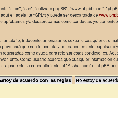
ante "ellos", "sus", "software phpBB", "www.phpbb.com", "phpB
e aquí en adelante "GPL") y puede ser descargada de
www.php
 que aprobamos y/o desaprobamos como conductas y/o contenido
ifamatorio, indecente, amenazante, sexual o cualquier otro mate
o provocará que sea inmediata y permanentemente expulsado y, 
son registradas como ayuda para reforzar estas condiciones. Acu
onveniente. Como usuario acuerda que cualquier información q
era parte sin su consentimiento, ni "Asshai.com" ni phpBB pod