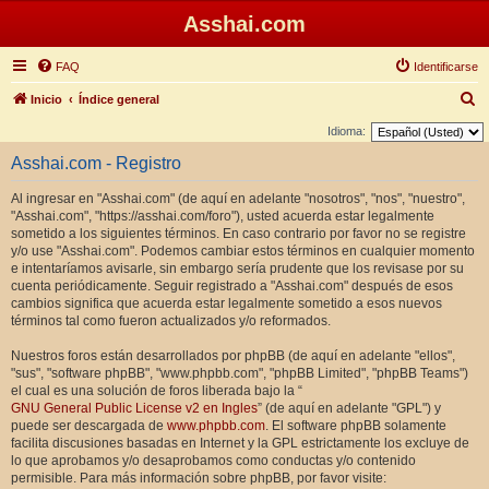
Asshai.com
FAQ
Identificarse
B
Inicio
Índice general
u
Idioma:
s
Asshai.com - Registro
c
Al ingresar en "Asshai.com" (de aquí en adelante "nosotros", "nos", "nuestro",
a
"Asshai.com", "https://asshai.com/foro"), usted acuerda estar legalmente
r
sometido a los siguientes términos. En caso contrario por favor no se registre
y/o use "Asshai.com". Podemos cambiar estos términos en cualquier momento
e intentaríamos avisarle, sin embargo sería prudente que los revisase por su
cuenta periódicamente. Seguir registrado a "Asshai.com" después de esos
cambios significa que acuerda estar legalmente sometido a esos nuevos
términos tal como fueron actualizados y/o reformados.
Nuestros foros están desarrollados por phpBB (de aquí en adelante "ellos",
"sus", "software phpBB", "www.phpbb.com", "phpBB Limited", "phpBB Teams")
el cual es una solución de foros liberada bajo la “
GNU General Public License v2 en Ingles
” (de aquí en adelante "GPL") y
puede ser descargada de
www.phpbb.com
. El software phpBB solamente
facilita discusiones basadas en Internet y la GPL estrictamente los excluye de
lo que aprobamos y/o desaprobamos como conductas y/o contenido
permisible. Para más información sobre phpBB, por favor visite: