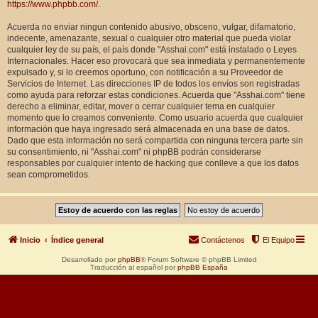
https://www.phpbb.com/
.
Acuerda no enviar ningun contenido abusivo, obsceno, vulgar, difamatorio,
indecente, amenazante, sexual o cualquier otro material que pueda violar
cualquier ley de su país, el país donde "Asshai.com" está instalado o Leyes
Internacionales. Hacer eso provocará que sea inmediata y permanentemente
expulsado y, si lo creemos oportuno, con notificación a su Proveedor de
Servicios de Internet. Las direcciones IP de todos los envíos son registradas
como ayuda para reforzar estas condiciones. Acuerda que "Asshai.com" tiene
derecho a eliminar, editar, mover o cerrar cualquier tema en cualquier
momento que lo creamos conveniente. Como usuario acuerda que cualquier
información que haya ingresado será almacenada en una base de datos.
Dado que esta información no será compartida con ninguna tercera parte sin
su consentimiento, ni "Asshai.com" ni phpBB podrán considerarse
responsables por cualquier intento de hacking que conlleve a que los datos
sean comprometidos.
Inicio
Índice general
Contáctenos
El Equipo
Desarrollado por
phpBB
® Forum Software © phpBB Limited
Traducción al español por
phpBB España