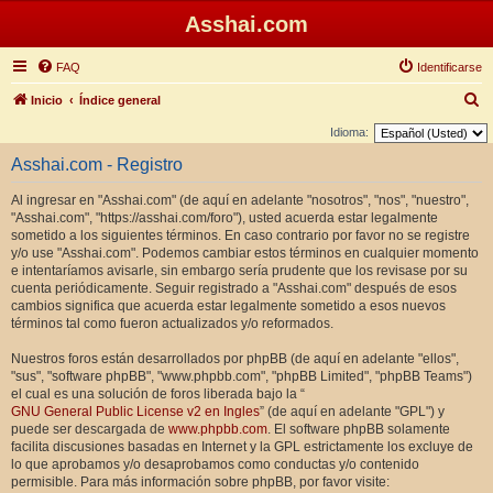
Asshai.com
FAQ
Identificarse
B
Inicio
Índice general
u
Idioma:
s
Asshai.com - Registro
c
Al ingresar en "Asshai.com" (de aquí en adelante "nosotros", "nos", "nuestro",
a
"Asshai.com", "https://asshai.com/foro"), usted acuerda estar legalmente
r
sometido a los siguientes términos. En caso contrario por favor no se registre
y/o use "Asshai.com". Podemos cambiar estos términos en cualquier momento
e intentaríamos avisarle, sin embargo sería prudente que los revisase por su
cuenta periódicamente. Seguir registrado a "Asshai.com" después de esos
cambios significa que acuerda estar legalmente sometido a esos nuevos
términos tal como fueron actualizados y/o reformados.
Nuestros foros están desarrollados por phpBB (de aquí en adelante "ellos",
"sus", "software phpBB", "www.phpbb.com", "phpBB Limited", "phpBB Teams")
el cual es una solución de foros liberada bajo la “
GNU General Public License v2 en Ingles
” (de aquí en adelante "GPL") y
puede ser descargada de
www.phpbb.com
. El software phpBB solamente
facilita discusiones basadas en Internet y la GPL estrictamente los excluye de
lo que aprobamos y/o desaprobamos como conductas y/o contenido
permisible. Para más información sobre phpBB, por favor visite: