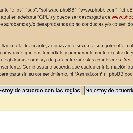
ante "ellos", "sus", "software phpBB", "www.phpbb.com", "phpB
e aquí en adelante "GPL") y puede ser descargada de
www.php
 que aprobamos y/o desaprobamos como conductas y/o contenido
ifamatorio, indecente, amenazante, sexual o cualquier otro mate
o provocará que sea inmediata y permanentemente expulsado y, 
son registradas como ayuda para reforzar estas condiciones. Acu
onveniente. Como usuario acuerda que cualquier información q
era parte sin su consentimiento, ni "Asshai.com" ni phpBB pod