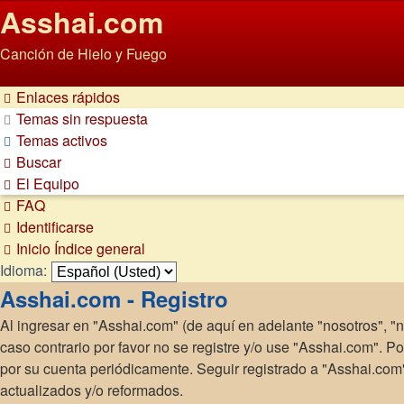
Asshai.com
Canción de Hielo y Fuego
Obviar
Enlaces rápidos
Temas sin respuesta
Temas activos
Buscar
El Equipo
FAQ
Identificarse
Inicio
Índice general
Idioma:
Asshai.com - Registro
Al ingresar en "Asshai.com" (de aquí en adelante "nosotros", "n
caso contrario por favor no se registre y/o use "Asshai.com". 
por su cuenta periódicamente. Seguir registrado a "Asshai.co
actualizados y/o reformados.