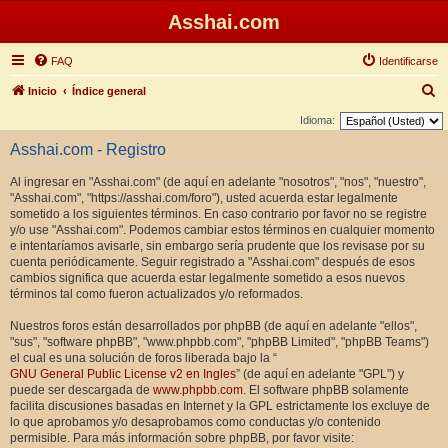
Asshai.com
FAQ
Identificarse
B
Inicio
Índice general
u
Idioma:
s
Asshai.com - Registro
c
Al ingresar en "Asshai.com" (de aquí en adelante "nosotros", "nos", "nuestro",
a
"Asshai.com", "https://asshai.com/foro"), usted acuerda estar legalmente
r
sometido a los siguientes términos. En caso contrario por favor no se registre
y/o use "Asshai.com". Podemos cambiar estos términos en cualquier momento
e intentaríamos avisarle, sin embargo sería prudente que los revisase por su
cuenta periódicamente. Seguir registrado a "Asshai.com" después de esos
cambios significa que acuerda estar legalmente sometido a esos nuevos
términos tal como fueron actualizados y/o reformados.
Nuestros foros están desarrollados por phpBB (de aquí en adelante "ellos",
"sus", "software phpBB", "www.phpbb.com", "phpBB Limited", "phpBB Teams")
el cual es una solución de foros liberada bajo la “
GNU General Public License v2 en Ingles
” (de aquí en adelante "GPL") y
puede ser descargada de
www.phpbb.com
. El software phpBB solamente
facilita discusiones basadas en Internet y la GPL estrictamente los excluye de
lo que aprobamos y/o desaprobamos como conductas y/o contenido
permisible. Para más información sobre phpBB, por favor visite: