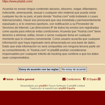
https://www.phpbb.com/
.
Acuerda no enviar ningun contenido abusivo, obsceno, vulgar, difamatorio,
indecente, amenazante, sexual o cualquier otro material que pueda violar
cualquier ley de su país, el país donde "Asshai.com" está instalado o Leyes
Internacionales. Hacer eso provocará que sea inmediata y permanentemente
expulsado y, si lo creemos oportuno, con notificación a su Proveedor de
Servicios de Internet. Las direcciones IP de todos los envíos son registradas
como ayuda para reforzar estas condiciones. Acuerda que "Asshai.com" tiene
derecho a eliminar, editar, mover o cerrar cualquier tema en cualquier
momento que lo creamos conveniente. Como usuario acuerda que cualquier
información que haya ingresado será almacenada en una base de datos.
Dado que esta información no será compartida con ninguna tercera parte sin
su consentimiento, ni "Asshai.com" ni phpBB podrán considerarse
responsables por cualquier intento de hacking que conlleve a que los datos
sean comprometidos.
Inicio
Índice general
Contáctenos
El Equipo
Desarrollado por
phpBB
® Forum Software © phpBB Limited
Traducción al español por
phpBB España