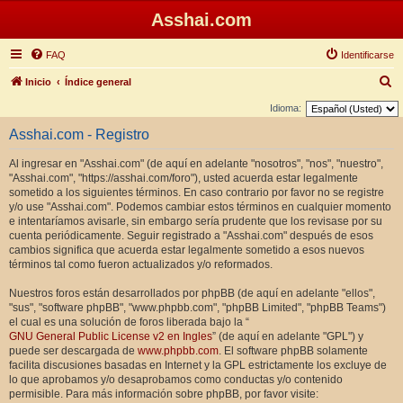
Asshai.com
FAQ
Identificarse
B
Inicio
Índice general
u
Idioma:
s
Asshai.com - Registro
c
Al ingresar en "Asshai.com" (de aquí en adelante "nosotros", "nos", "nuestro",
a
"Asshai.com", "https://asshai.com/foro"), usted acuerda estar legalmente
r
sometido a los siguientes términos. En caso contrario por favor no se registre
y/o use "Asshai.com". Podemos cambiar estos términos en cualquier momento
e intentaríamos avisarle, sin embargo sería prudente que los revisase por su
cuenta periódicamente. Seguir registrado a "Asshai.com" después de esos
cambios significa que acuerda estar legalmente sometido a esos nuevos
términos tal como fueron actualizados y/o reformados.
Nuestros foros están desarrollados por phpBB (de aquí en adelante "ellos",
"sus", "software phpBB", "www.phpbb.com", "phpBB Limited", "phpBB Teams")
el cual es una solución de foros liberada bajo la “
GNU General Public License v2 en Ingles
” (de aquí en adelante "GPL") y
puede ser descargada de
www.phpbb.com
. El software phpBB solamente
facilita discusiones basadas en Internet y la GPL estrictamente los excluye de
lo que aprobamos y/o desaprobamos como conductas y/o contenido
permisible. Para más información sobre phpBB, por favor visite: