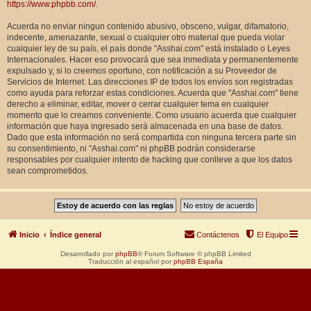
https://www.phpbb.com/
.
Acuerda no enviar ningun contenido abusivo, obsceno, vulgar, difamatorio,
indecente, amenazante, sexual o cualquier otro material que pueda violar
cualquier ley de su país, el país donde "Asshai.com" está instalado o Leyes
Internacionales. Hacer eso provocará que sea inmediata y permanentemente
expulsado y, si lo creemos oportuno, con notificación a su Proveedor de
Servicios de Internet. Las direcciones IP de todos los envíos son registradas
como ayuda para reforzar estas condiciones. Acuerda que "Asshai.com" tiene
derecho a eliminar, editar, mover o cerrar cualquier tema en cualquier
momento que lo creamos conveniente. Como usuario acuerda que cualquier
información que haya ingresado será almacenada en una base de datos.
Dado que esta información no será compartida con ninguna tercera parte sin
su consentimiento, ni "Asshai.com" ni phpBB podrán considerarse
responsables por cualquier intento de hacking que conlleve a que los datos
sean comprometidos.
Inicio
Índice general
Contáctenos
El Equipo
Desarrollado por
phpBB
® Forum Software © phpBB Limited
Traducción al español por
phpBB España