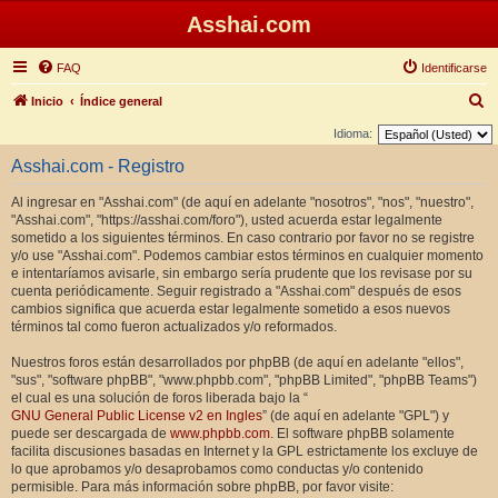
Asshai.com
FAQ
Identificarse
B
Inicio
Índice general
u
Idioma:
s
Asshai.com - Registro
c
Al ingresar en "Asshai.com" (de aquí en adelante "nosotros", "nos", "nuestro",
a
"Asshai.com", "https://asshai.com/foro"), usted acuerda estar legalmente
r
sometido a los siguientes términos. En caso contrario por favor no se registre
y/o use "Asshai.com". Podemos cambiar estos términos en cualquier momento
e intentaríamos avisarle, sin embargo sería prudente que los revisase por su
cuenta periódicamente. Seguir registrado a "Asshai.com" después de esos
cambios significa que acuerda estar legalmente sometido a esos nuevos
términos tal como fueron actualizados y/o reformados.
Nuestros foros están desarrollados por phpBB (de aquí en adelante "ellos",
"sus", "software phpBB", "www.phpbb.com", "phpBB Limited", "phpBB Teams")
el cual es una solución de foros liberada bajo la “
GNU General Public License v2 en Ingles
” (de aquí en adelante "GPL") y
puede ser descargada de
www.phpbb.com
. El software phpBB solamente
facilita discusiones basadas en Internet y la GPL estrictamente los excluye de
lo que aprobamos y/o desaprobamos como conductas y/o contenido
permisible. Para más información sobre phpBB, por favor visite: