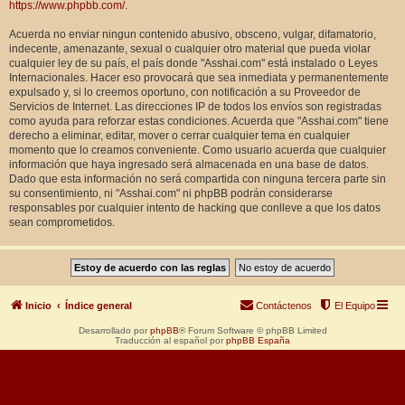
https://www.phpbb.com/
.
Acuerda no enviar ningun contenido abusivo, obsceno, vulgar, difamatorio,
indecente, amenazante, sexual o cualquier otro material que pueda violar
cualquier ley de su país, el país donde "Asshai.com" está instalado o Leyes
Internacionales. Hacer eso provocará que sea inmediata y permanentemente
expulsado y, si lo creemos oportuno, con notificación a su Proveedor de
Servicios de Internet. Las direcciones IP de todos los envíos son registradas
como ayuda para reforzar estas condiciones. Acuerda que "Asshai.com" tiene
derecho a eliminar, editar, mover o cerrar cualquier tema en cualquier
momento que lo creamos conveniente. Como usuario acuerda que cualquier
información que haya ingresado será almacenada en una base de datos.
Dado que esta información no será compartida con ninguna tercera parte sin
su consentimiento, ni "Asshai.com" ni phpBB podrán considerarse
responsables por cualquier intento de hacking que conlleve a que los datos
sean comprometidos.
Inicio
Índice general
Contáctenos
El Equipo
Desarrollado por
phpBB
® Forum Software © phpBB Limited
Traducción al español por
phpBB España