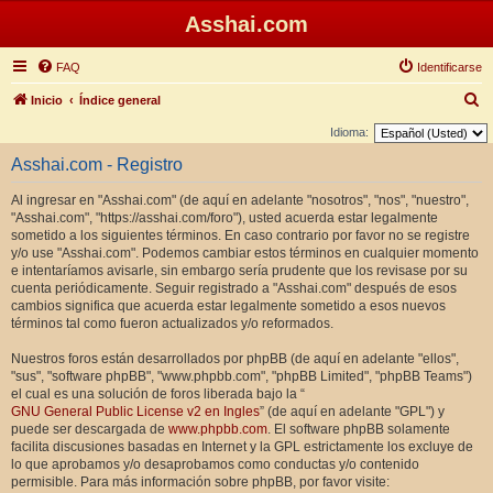
Asshai.com
FAQ
Identificarse
B
Inicio
Índice general
u
Idioma:
s
Asshai.com - Registro
c
Al ingresar en "Asshai.com" (de aquí en adelante "nosotros", "nos", "nuestro",
a
"Asshai.com", "https://asshai.com/foro"), usted acuerda estar legalmente
r
sometido a los siguientes términos. En caso contrario por favor no se registre
y/o use "Asshai.com". Podemos cambiar estos términos en cualquier momento
e intentaríamos avisarle, sin embargo sería prudente que los revisase por su
cuenta periódicamente. Seguir registrado a "Asshai.com" después de esos
cambios significa que acuerda estar legalmente sometido a esos nuevos
términos tal como fueron actualizados y/o reformados.
Nuestros foros están desarrollados por phpBB (de aquí en adelante "ellos",
"sus", "software phpBB", "www.phpbb.com", "phpBB Limited", "phpBB Teams")
el cual es una solución de foros liberada bajo la “
GNU General Public License v2 en Ingles
” (de aquí en adelante "GPL") y
puede ser descargada de
www.phpbb.com
. El software phpBB solamente
facilita discusiones basadas en Internet y la GPL estrictamente los excluye de
lo que aprobamos y/o desaprobamos como conductas y/o contenido
permisible. Para más información sobre phpBB, por favor visite: