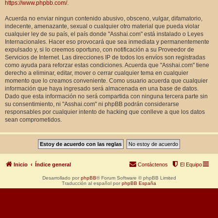
https://www.phpbb.com/
.
Acuerda no enviar ningun contenido abusivo, obsceno, vulgar, difamatorio,
indecente, amenazante, sexual o cualquier otro material que pueda violar
cualquier ley de su país, el país donde "Asshai.com" está instalado o Leyes
Internacionales. Hacer eso provocará que sea inmediata y permanentemente
expulsado y, si lo creemos oportuno, con notificación a su Proveedor de
Servicios de Internet. Las direcciones IP de todos los envíos son registradas
como ayuda para reforzar estas condiciones. Acuerda que "Asshai.com" tiene
derecho a eliminar, editar, mover o cerrar cualquier tema en cualquier
momento que lo creamos conveniente. Como usuario acuerda que cualquier
información que haya ingresado será almacenada en una base de datos.
Dado que esta información no será compartida con ninguna tercera parte sin
su consentimiento, ni "Asshai.com" ni phpBB podrán considerarse
responsables por cualquier intento de hacking que conlleve a que los datos
sean comprometidos.
Inicio
Índice general
Contáctenos
El Equipo
Desarrollado por
phpBB
® Forum Software © phpBB Limited
Traducción al español por
phpBB España