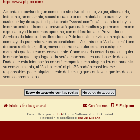
https://www.phpbb.com/
.
Acuerda no enviar ningun contenido abusivo, obsceno, vulgar, difamatorio,
indecente, amenazante, sexual o cualquier otro material que pueda violar
cualquier ley de su país, el país donde "Asshai.com" está instalado o Leyes
Internacionales. Hacer eso provocará que sea inmediata y permanentemente
expulsado y, si lo creemos oportuno, con notificación a su Proveedor de
Servicios de Internet. Las direcciones IP de todos los envíos son registradas
como ayuda para reforzar estas condiciones. Acuerda que "Asshai.com" tiene
derecho a eliminar, editar, mover o cerrar cualquier tema en cualquier
momento que lo creamos conveniente. Como usuario acuerda que cualquier
información que haya ingresado será almacenada en una base de datos.
Dado que esta información no será compartida con ninguna tercera parte sin
su consentimiento, ni "Asshai.com" ni phpBB podrán considerarse
responsables por cualquier intento de hacking que conlleve a que los datos
sean comprometidos.
Inicio
Índice general
Contáctenos
El Equipo
Desarrollado por
phpBB
® Forum Software © phpBB Limited
Traducción al español por
phpBB España