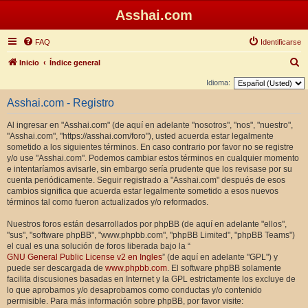
Asshai.com
FAQ
Identificarse
B
Inicio
Índice general
u
Idioma:
s
Asshai.com - Registro
c
Al ingresar en "Asshai.com" (de aquí en adelante "nosotros", "nos", "nuestro",
a
"Asshai.com", "https://asshai.com/foro"), usted acuerda estar legalmente
r
sometido a los siguientes términos. En caso contrario por favor no se registre
y/o use "Asshai.com". Podemos cambiar estos términos en cualquier momento
e intentaríamos avisarle, sin embargo sería prudente que los revisase por su
cuenta periódicamente. Seguir registrado a "Asshai.com" después de esos
cambios significa que acuerda estar legalmente sometido a esos nuevos
términos tal como fueron actualizados y/o reformados.
Nuestros foros están desarrollados por phpBB (de aquí en adelante "ellos",
"sus", "software phpBB", "www.phpbb.com", "phpBB Limited", "phpBB Teams")
el cual es una solución de foros liberada bajo la “
GNU General Public License v2 en Ingles
” (de aquí en adelante "GPL") y
puede ser descargada de
www.phpbb.com
. El software phpBB solamente
facilita discusiones basadas en Internet y la GPL estrictamente los excluye de
lo que aprobamos y/o desaprobamos como conductas y/o contenido
permisible. Para más información sobre phpBB, por favor visite: