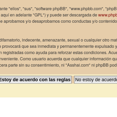
ante "ellos", "sus", "software phpBB", "www.phpbb.com", "phpB
e aquí en adelante "GPL") y puede ser descargada de
www.php
 que aprobamos y/o desaprobamos como conductas y/o contenido
ifamatorio, indecente, amenazante, sexual o cualquier otro mate
o provocará que sea inmediata y permanentemente expulsado y, 
son registradas como ayuda para reforzar estas condiciones. Acu
onveniente. Como usuario acuerda que cualquier información q
era parte sin su consentimiento, ni "Asshai.com" ni phpBB pod