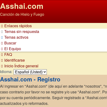
Asshai.com
Canción de Hielo y Fuego
Obviar
Enlaces rápidos
Temas sin respuesta
Temas activos
Buscar
El Equipo
FAQ
Identificarse
Inicio
Índice general
Idioma:
Asshai.com - Registro
Al ingresar en "Asshai.com" (de aquí en adelante "nosotros", "n
caso contrario por favor no se registre y/o use "Asshai.com". 
por su cuenta periódicamente. Seguir registrado a "Asshai.co
actualizados y/o reformados.