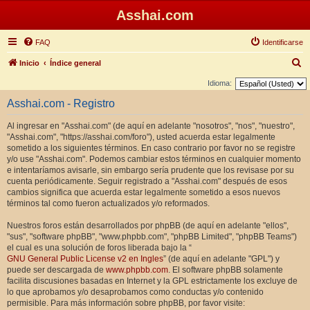
Asshai.com
FAQ
Identificarse
B
Inicio
Índice general
u
Idioma:
s
Asshai.com - Registro
c
Al ingresar en "Asshai.com" (de aquí en adelante "nosotros", "nos", "nuestro",
a
"Asshai.com", "https://asshai.com/foro"), usted acuerda estar legalmente
r
sometido a los siguientes términos. En caso contrario por favor no se registre
y/o use "Asshai.com". Podemos cambiar estos términos en cualquier momento
e intentaríamos avisarle, sin embargo sería prudente que los revisase por su
cuenta periódicamente. Seguir registrado a "Asshai.com" después de esos
cambios significa que acuerda estar legalmente sometido a esos nuevos
términos tal como fueron actualizados y/o reformados.
Nuestros foros están desarrollados por phpBB (de aquí en adelante "ellos",
"sus", "software phpBB", "www.phpbb.com", "phpBB Limited", "phpBB Teams")
el cual es una solución de foros liberada bajo la “
GNU General Public License v2 en Ingles
” (de aquí en adelante "GPL") y
puede ser descargada de
www.phpbb.com
. El software phpBB solamente
facilita discusiones basadas en Internet y la GPL estrictamente los excluye de
lo que aprobamos y/o desaprobamos como conductas y/o contenido
permisible. Para más información sobre phpBB, por favor visite: