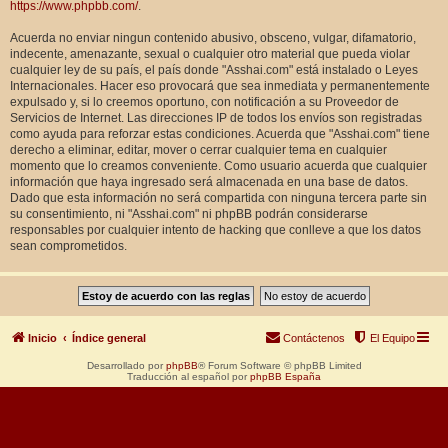
https://www.phpbb.com/
.
Acuerda no enviar ningun contenido abusivo, obsceno, vulgar, difamatorio,
indecente, amenazante, sexual o cualquier otro material que pueda violar
cualquier ley de su país, el país donde "Asshai.com" está instalado o Leyes
Internacionales. Hacer eso provocará que sea inmediata y permanentemente
expulsado y, si lo creemos oportuno, con notificación a su Proveedor de
Servicios de Internet. Las direcciones IP de todos los envíos son registradas
como ayuda para reforzar estas condiciones. Acuerda que "Asshai.com" tiene
derecho a eliminar, editar, mover o cerrar cualquier tema en cualquier
momento que lo creamos conveniente. Como usuario acuerda que cualquier
información que haya ingresado será almacenada en una base de datos.
Dado que esta información no será compartida con ninguna tercera parte sin
su consentimiento, ni "Asshai.com" ni phpBB podrán considerarse
responsables por cualquier intento de hacking que conlleve a que los datos
sean comprometidos.
Inicio
Índice general
Contáctenos
El Equipo
Desarrollado por
phpBB
® Forum Software © phpBB Limited
Traducción al español por
phpBB España