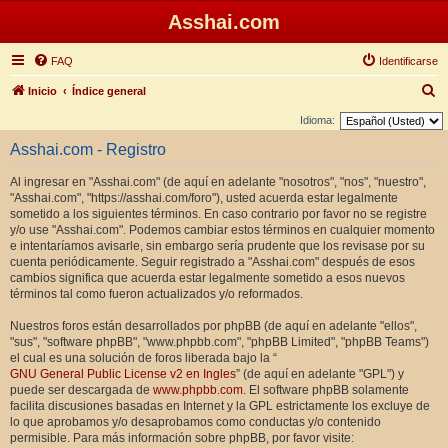
Asshai.com
FAQ
Identificarse
B
Inicio
Índice general
u
Idioma:
s
Asshai.com - Registro
c
Al ingresar en "Asshai.com" (de aquí en adelante "nosotros", "nos", "nuestro",
a
"Asshai.com", "https://asshai.com/foro"), usted acuerda estar legalmente
r
sometido a los siguientes términos. En caso contrario por favor no se registre
y/o use "Asshai.com". Podemos cambiar estos términos en cualquier momento
e intentaríamos avisarle, sin embargo sería prudente que los revisase por su
cuenta periódicamente. Seguir registrado a "Asshai.com" después de esos
cambios significa que acuerda estar legalmente sometido a esos nuevos
términos tal como fueron actualizados y/o reformados.
Nuestros foros están desarrollados por phpBB (de aquí en adelante "ellos",
"sus", "software phpBB", "www.phpbb.com", "phpBB Limited", "phpBB Teams")
el cual es una solución de foros liberada bajo la “
GNU General Public License v2 en Ingles
” (de aquí en adelante "GPL") y
puede ser descargada de
www.phpbb.com
. El software phpBB solamente
facilita discusiones basadas en Internet y la GPL estrictamente los excluye de
lo que aprobamos y/o desaprobamos como conductas y/o contenido
permisible. Para más información sobre phpBB, por favor visite: