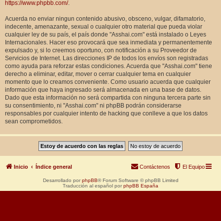
https://www.phpbb.com/
.
Acuerda no enviar ningun contenido abusivo, obsceno, vulgar, difamatorio,
indecente, amenazante, sexual o cualquier otro material que pueda violar
cualquier ley de su país, el país donde "Asshai.com" está instalado o Leyes
Internacionales. Hacer eso provocará que sea inmediata y permanentemente
expulsado y, si lo creemos oportuno, con notificación a su Proveedor de
Servicios de Internet. Las direcciones IP de todos los envíos son registradas
como ayuda para reforzar estas condiciones. Acuerda que "Asshai.com" tiene
derecho a eliminar, editar, mover o cerrar cualquier tema en cualquier
momento que lo creamos conveniente. Como usuario acuerda que cualquier
información que haya ingresado será almacenada en una base de datos.
Dado que esta información no será compartida con ninguna tercera parte sin
su consentimiento, ni "Asshai.com" ni phpBB podrán considerarse
responsables por cualquier intento de hacking que conlleve a que los datos
sean comprometidos.
Inicio
Índice general
Contáctenos
El Equipo
Desarrollado por
phpBB
® Forum Software © phpBB Limited
Traducción al español por
phpBB España