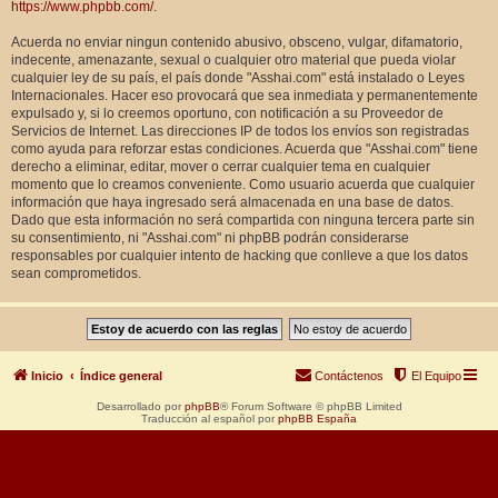
https://www.phpbb.com/
.
Acuerda no enviar ningun contenido abusivo, obsceno, vulgar, difamatorio,
indecente, amenazante, sexual o cualquier otro material que pueda violar
cualquier ley de su país, el país donde "Asshai.com" está instalado o Leyes
Internacionales. Hacer eso provocará que sea inmediata y permanentemente
expulsado y, si lo creemos oportuno, con notificación a su Proveedor de
Servicios de Internet. Las direcciones IP de todos los envíos son registradas
como ayuda para reforzar estas condiciones. Acuerda que "Asshai.com" tiene
derecho a eliminar, editar, mover o cerrar cualquier tema en cualquier
momento que lo creamos conveniente. Como usuario acuerda que cualquier
información que haya ingresado será almacenada en una base de datos.
Dado que esta información no será compartida con ninguna tercera parte sin
su consentimiento, ni "Asshai.com" ni phpBB podrán considerarse
responsables por cualquier intento de hacking que conlleve a que los datos
sean comprometidos.
Inicio
Índice general
Contáctenos
El Equipo
Desarrollado por
phpBB
® Forum Software © phpBB Limited
Traducción al español por
phpBB España