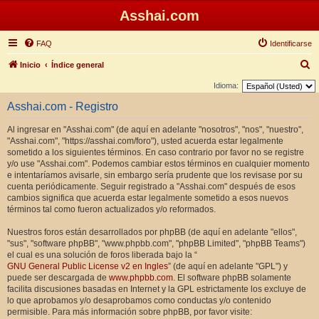
Asshai.com
FAQ
Identificarse
B
Inicio
Índice general
u
Idioma:
s
Asshai.com - Registro
c
Al ingresar en "Asshai.com" (de aquí en adelante "nosotros", "nos", "nuestro",
a
"Asshai.com", "https://asshai.com/foro"), usted acuerda estar legalmente
r
sometido a los siguientes términos. En caso contrario por favor no se registre
y/o use "Asshai.com". Podemos cambiar estos términos en cualquier momento
e intentaríamos avisarle, sin embargo sería prudente que los revisase por su
cuenta periódicamente. Seguir registrado a "Asshai.com" después de esos
cambios significa que acuerda estar legalmente sometido a esos nuevos
términos tal como fueron actualizados y/o reformados.
Nuestros foros están desarrollados por phpBB (de aquí en adelante "ellos",
"sus", "software phpBB", "www.phpbb.com", "phpBB Limited", "phpBB Teams")
el cual es una solución de foros liberada bajo la “
GNU General Public License v2 en Ingles
” (de aquí en adelante "GPL") y
puede ser descargada de
www.phpbb.com
. El software phpBB solamente
facilita discusiones basadas en Internet y la GPL estrictamente los excluye de
lo que aprobamos y/o desaprobamos como conductas y/o contenido
permisible. Para más información sobre phpBB, por favor visite: