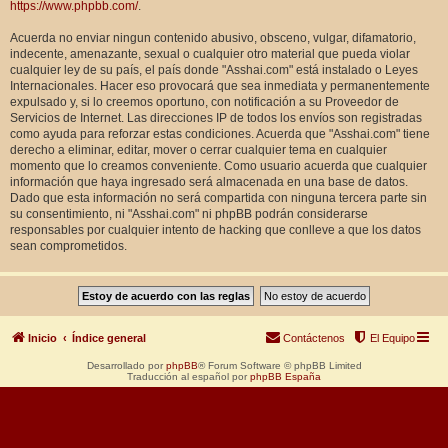
https://www.phpbb.com/
.
Acuerda no enviar ningun contenido abusivo, obsceno, vulgar, difamatorio,
indecente, amenazante, sexual o cualquier otro material que pueda violar
cualquier ley de su país, el país donde "Asshai.com" está instalado o Leyes
Internacionales. Hacer eso provocará que sea inmediata y permanentemente
expulsado y, si lo creemos oportuno, con notificación a su Proveedor de
Servicios de Internet. Las direcciones IP de todos los envíos son registradas
como ayuda para reforzar estas condiciones. Acuerda que "Asshai.com" tiene
derecho a eliminar, editar, mover o cerrar cualquier tema en cualquier
momento que lo creamos conveniente. Como usuario acuerda que cualquier
información que haya ingresado será almacenada en una base de datos.
Dado que esta información no será compartida con ninguna tercera parte sin
su consentimiento, ni "Asshai.com" ni phpBB podrán considerarse
responsables por cualquier intento de hacking que conlleve a que los datos
sean comprometidos.
Inicio
Índice general
Contáctenos
El Equipo
Desarrollado por
phpBB
® Forum Software © phpBB Limited
Traducción al español por
phpBB España