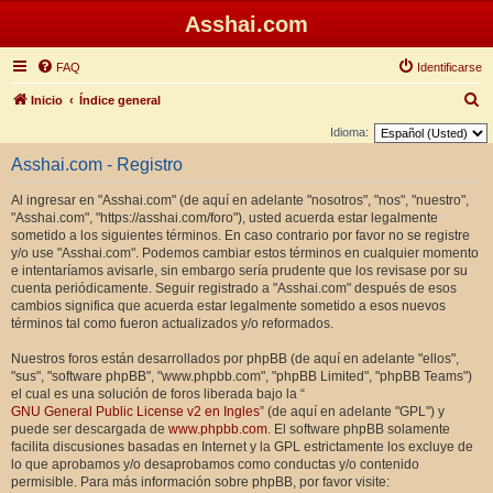
Asshai.com
FAQ
Identificarse
B
Inicio
Índice general
u
Idioma:
s
Asshai.com - Registro
c
Al ingresar en "Asshai.com" (de aquí en adelante "nosotros", "nos", "nuestro",
a
"Asshai.com", "https://asshai.com/foro"), usted acuerda estar legalmente
r
sometido a los siguientes términos. En caso contrario por favor no se registre
y/o use "Asshai.com". Podemos cambiar estos términos en cualquier momento
e intentaríamos avisarle, sin embargo sería prudente que los revisase por su
cuenta periódicamente. Seguir registrado a "Asshai.com" después de esos
cambios significa que acuerda estar legalmente sometido a esos nuevos
términos tal como fueron actualizados y/o reformados.
Nuestros foros están desarrollados por phpBB (de aquí en adelante "ellos",
"sus", "software phpBB", "www.phpbb.com", "phpBB Limited", "phpBB Teams")
el cual es una solución de foros liberada bajo la “
GNU General Public License v2 en Ingles
” (de aquí en adelante "GPL") y
puede ser descargada de
www.phpbb.com
. El software phpBB solamente
facilita discusiones basadas en Internet y la GPL estrictamente los excluye de
lo que aprobamos y/o desaprobamos como conductas y/o contenido
permisible. Para más información sobre phpBB, por favor visite: