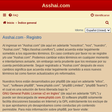
Asshai.com
FAQ
Identificarse
B
Inicio
Índice general
u
Idioma:
s
Asshai.com - Registro
c
Al ingresar en "Asshai.com" (de aquí en adelante "nosotros", "nos", "nuestro",
a
"Asshai.com", "https://asshai.com/foro"), usted acuerda estar legalmente
r
sometido a los siguientes términos. En caso contrario por favor no se registre
y/o use "Asshai.com". Podemos cambiar estos términos en cualquier momento
e intentaríamos avisarle, sin embargo sería prudente que los revisase por su
cuenta periódicamente. Seguir registrado a "Asshai.com" después de esos
cambios significa que acuerda estar legalmente sometido a esos nuevos
términos tal como fueron actualizados y/o reformados.
Nuestros foros están desarrollados por phpBB (de aquí en adelante "ellos",
"sus", "software phpBB", "www.phpbb.com", "phpBB Limited", "phpBB Teams")
el cual es una solución de foros liberada bajo la “
GNU General Public License v2 en Ingles
” (de aquí en adelante "GPL") y
puede ser descargada de
www.phpbb.com
. El software phpBB solamente
facilita discusiones basadas en Internet y la GPL estrictamente los excluye de
lo que aprobamos y/o desaprobamos como conductas y/o contenido
permisible. Para más información sobre phpBB, por favor visite: