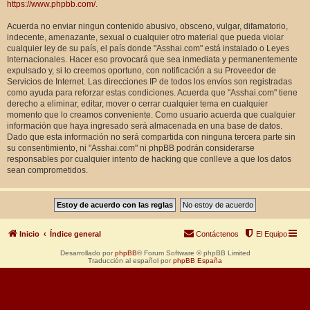
https://www.phpbb.com/
.
Acuerda no enviar ningun contenido abusivo, obsceno, vulgar, difamatorio,
indecente, amenazante, sexual o cualquier otro material que pueda violar
cualquier ley de su país, el país donde "Asshai.com" está instalado o Leyes
Internacionales. Hacer eso provocará que sea inmediata y permanentemente
expulsado y, si lo creemos oportuno, con notificación a su Proveedor de
Servicios de Internet. Las direcciones IP de todos los envíos son registradas
como ayuda para reforzar estas condiciones. Acuerda que "Asshai.com" tiene
derecho a eliminar, editar, mover o cerrar cualquier tema en cualquier
momento que lo creamos conveniente. Como usuario acuerda que cualquier
información que haya ingresado será almacenada en una base de datos.
Dado que esta información no será compartida con ninguna tercera parte sin
su consentimiento, ni "Asshai.com" ni phpBB podrán considerarse
responsables por cualquier intento de hacking que conlleve a que los datos
sean comprometidos.
Inicio
Índice general
Contáctenos
El Equipo
Desarrollado por
phpBB
® Forum Software © phpBB Limited
Traducción al español por
phpBB España