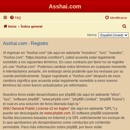
Asshai.com
FAQ
Identificarse
B
Inicio
Índice general
u
Idioma:
s
Asshai.com - Registro
c
Al ingresar en "Asshai.com" (de aquí en adelante "nosotros", "nos", "nuestro",
a
"Asshai.com", "https://asshai.com/foro"), usted acuerda estar legalmente
r
sometido a los siguientes términos. En caso contrario por favor no se registre
y/o use "Asshai.com". Podemos cambiar estos términos en cualquier momento
e intentaríamos avisarle, sin embargo sería prudente que los revisase por su
cuenta periódicamente. Seguir registrado a "Asshai.com" después de esos
cambios significa que acuerda estar legalmente sometido a esos nuevos
términos tal como fueron actualizados y/o reformados.
Nuestros foros están desarrollados por phpBB (de aquí en adelante "ellos",
"sus", "software phpBB", "www.phpbb.com", "phpBB Limited", "phpBB Teams")
el cual es una solución de foros liberada bajo la “
GNU General Public License v2 en Ingles
” (de aquí en adelante "GPL") y
puede ser descargada de
www.phpbb.com
. El software phpBB solamente
facilita discusiones basadas en Internet y la GPL estrictamente los excluye de
lo que aprobamos y/o desaprobamos como conductas y/o contenido
permisible. Para más información sobre phpBB, por favor visite: