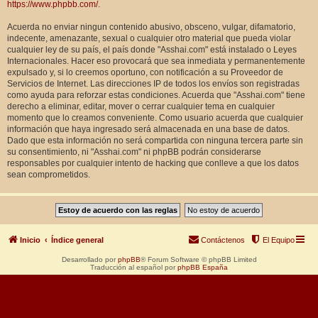
https://www.phpbb.com/
.
Acuerda no enviar ningun contenido abusivo, obsceno, vulgar, difamatorio,
indecente, amenazante, sexual o cualquier otro material que pueda violar
cualquier ley de su país, el país donde "Asshai.com" está instalado o Leyes
Internacionales. Hacer eso provocará que sea inmediata y permanentemente
expulsado y, si lo creemos oportuno, con notificación a su Proveedor de
Servicios de Internet. Las direcciones IP de todos los envíos son registradas
como ayuda para reforzar estas condiciones. Acuerda que "Asshai.com" tiene
derecho a eliminar, editar, mover o cerrar cualquier tema en cualquier
momento que lo creamos conveniente. Como usuario acuerda que cualquier
información que haya ingresado será almacenada en una base de datos.
Dado que esta información no será compartida con ninguna tercera parte sin
su consentimiento, ni "Asshai.com" ni phpBB podrán considerarse
responsables por cualquier intento de hacking que conlleve a que los datos
sean comprometidos.
Inicio
Índice general
Contáctenos
El Equipo
Desarrollado por
phpBB
® Forum Software © phpBB Limited
Traducción al español por
phpBB España